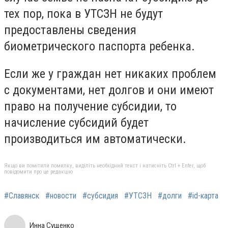
тех пор, пока в УТСЗН не будут
предоставлены сведения
биометрического паспорта ребенка.
Если же у граждан нет никаких проблем
с документами, нет долгов и они имеют
право на получение субсидии, то
начисление субсидий будет
производиться им автоматически.
Якщо ви помітили помилку, виділіть необхідний текст і натисніть Ctrl + Enter, щоб
повідомити про це редакцію
#Славянск
#новости
#субсидия
#УТСЗН
#долги
#id-карта
Инна Сущенко