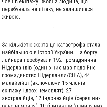
членів екіпажу. Жодна людина, що
перебувала на літаку, не залишилася
живою.
За кількістю жертв ця катастрофа стала
найбільшою в історії України. На борту
лайнера перебували 192 громадянина
Нідерландів (один з них мав подвійне
громадянство Нідерланди/США), 44
малайзійці (включаючи 15 членів
екіпажу і двох немовлят), 27
австралійців, 12 індонезійців (серед них
одне немовля), 10 британців (один із них