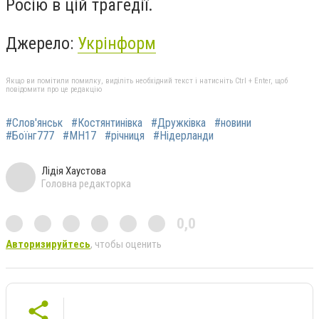
Росію в цій трагедії.
Джерело:
Укрінформ
Якщо ви помітили помилку, виділіть необхідний текст і натисніть Ctrl + Enter, щоб
повідомити про це редакцію
#Слов'янськ
#Костянтинівка
#Дружківка
#новини
#Боїнг777
#MH17
#річниця
#Нідерланди
Лідія Хаустова
Головна редакторка
0,0
Авторизируйтесь
, чтобы оценить