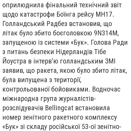
оприлюднила фінальний технічний звіт
щодо катастрофи Боїнга рейсу МН17.
Голландський Радбез встановив, що
літак було збито боєголовкою 9N314M,
запущеною із системи «Бук». Голова Ради
з питань безпеки Нідерландів Тібе
Йоустра в інтерв’ю голландським ЗМІ
заявив, що ракета, якою було збито літак,
була випущена з території,
контрольованої бойовиками. Водночас
міжнародна група журналістів-
розслідувачів Bellingcat встановила
номер зенітного ракетного комплексу
«Бук» зі складу російської 53-ої зенітно-