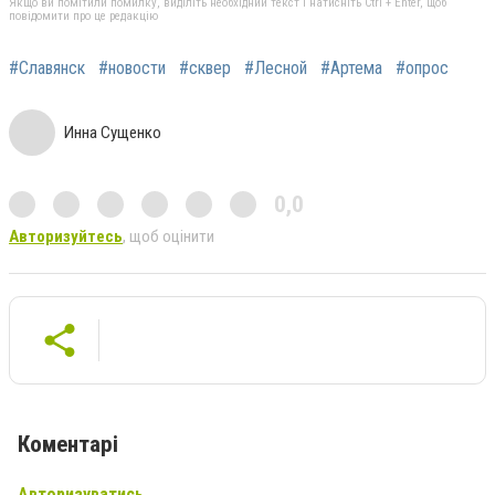
Якщо ви помітили помилку, виділіть необхідний текст і натисніть Ctrl + Enter, щоб
повідомити про це редакцію
#Славянск
#новости
#сквер
#Лесной
#Артема
#опрос
Инна Сущенко
0,0
Авторизуйтесь
, щоб оцінити
Коментарі
Авторизуватись