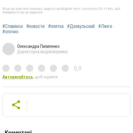
Якщо ви помітили помилку, виділіть необхідний текст і натисніть Ctrl + Enter, щоб
повідомити про це редакцію
#Славянск
#новости
#плитка
#Дзевульский
#Лянге
#опочно
Олександра Пилипенко
Директорка медіанапрямку
0,0
Авторизуйтесь
, щоб оцінити
Коментарі