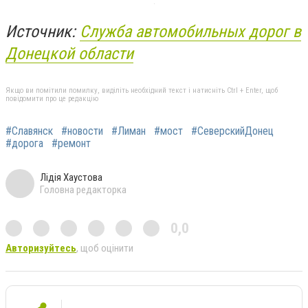
Источник:
Служба автомобильных дорог в
Донецкой области
Якщо ви помітили помилку, виділіть необхідний текст і натисніть Ctrl + Enter, щоб
повідомити про це редакцію
#Славянск
#новости
#Лиман
#мост
#СеверскийДонец
#дорога
#ремонт
Лідія Хаустова
Головна редакторка
0,0
Авторизуйтесь
, щоб оцінити