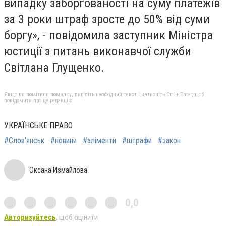
випадку заборгованості на суму платежів
за 3 роки штраф зросте до 50% від суми
боргу», - повідомила заступник Міністра
юстиції з питань виконавчої служби
Світлана Глущенко.
Якщо ви помітили помилку, виділіть необхідний текст і натисніть Ctrl + Enter, щоб
повідомити про це редакцію
УКРАЇНСЬКЕ ПРАВО
#Слов'янськ
#новини
#аліменти
#штрафи
#закон
Оксана Измайлова
0,0
Авторизуйтесь
, щоб оцінити