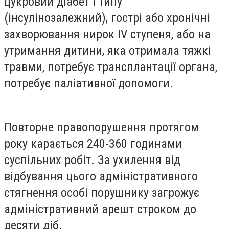
цукровий діабет І типу
(інсулінозалежний), гострі або хронічні
захворювання нирок IV ступеня, або на
утримання дитини, яка отримала тяжкі
травми, потребує трансплантації органа,
потребує паліативної допомоги.
Повторне правопорушення протягом
року карається 240-360 годинами
суспільних робіт. За ухилення від
відбування цього адміністративного
стягнення особі порушнику загрожує
адміністративний арешт строком до
десяти діб.