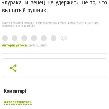
«дурака, и венец не удержит», не то, что
вышитый рушник.
Якщо ви помітили помилку, виділіть необхідний текст і натисніть Ctrl + Enter, щоб
повідомити про це редакцію
0,0
Авторизуйтесь
, щоб оцінити
Коментарі
Авторизуватись