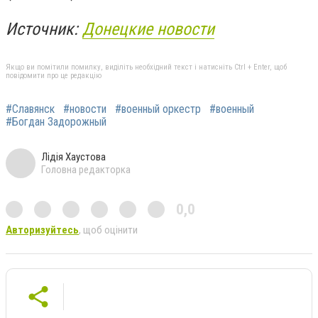
Источник:
Донецкие новости
Якщо ви помітили помилку, виділіть необхідний текст і натисніть Ctrl + Enter, щоб
повідомити про це редакцію
#Славянск
#новости
#военный оркестр
#военный
#Богдан Задорожный
Лідія Хаустова
Головна редакторка
0,0
Авторизуйтесь
, щоб оцінити