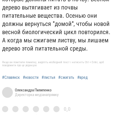
дерево вытягивает из почвы
питательные вещества. Осенью они
должны вернуться "домой", чтобы новой
весной биологический цикл повторился.
А когда мы сжигаем листву, мы лишаем
дерево этой питательной среды.
Якщо ви помітили помилку, виділіть необхідний текст і натисніть Ctrl + Enter, щоб
повідомити про це редакцію
#Славянск
#новости
#листья
#сжигать
#вред
Олександра Пилипенко
Директорка медіанапрямку
0,0