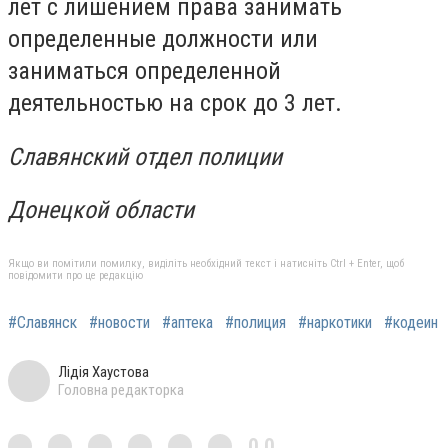
лет с лишением права занимать
определенные должности или
заниматься определенной
деятельностью на срок до 3 лет.
Славянский отдел полиции
Донецкой области
Якщо ви помітили помилку, виділіть необхідний текст і натисніть Ctrl + Enter, щоб
повідомити про це редакцію
#Славянск
#новости
#аптека
#полиция
#наркотики
#кодеин
Лідія Хаустова
Головна редакторка
0,0