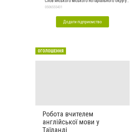
Слов'янського міського нотаріального округу
Дон.обл.
0506555431
Додати підприємство
ОГОЛОШЕННЯ
Робота вчителем
англійської мови у
Таїланді