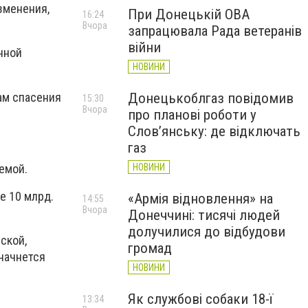
зменения,
При Донецькій ОВА
16:24
Вчора
запрацювала Рада ветеранів
війни
нной
НОВИНИ
ам спасения
Донецькоблгаз повідомив
15:30
Вчора
про планові роботи у
Слов’янську: де відключать
газ
емой.
НОВИНИ
е 10 млрд.
«Армія відновлення» на
14:55
Вчора
Донеччині: тисячі людей
долучилися до відбудови
ской,
громад
 начнется
НОВИНИ
Як службові собаки 18-ї
13:34