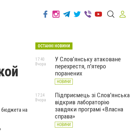
ОСТАННІ НОВИНИ
У Слов’янську атаковане
17:40
Вчора
перехрестя, п'ятеро
кой
поранених
НОВИНИ
Підприємець зі Слов'янська
17:24
Вчора
відкрив лабораторію
завдяки програмі «Власна
о бюджета на
справа»
НОВИНИ
»