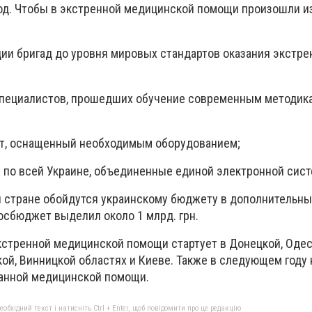
год. Чтобы в экстренной медицинской помощи произошли и
ии бригад до уровня мировых стандартов оказания экстре
специалистов, прошедших обучение современным методик
рт, оснащенный необходимым оборудованием;
 по всей Украине, объединенные единой электронной сист
й стране обойдутся украинскому бюджету в дополнительны
госбюджет выделил около 1 млрд. грн.
стренной медицинской помощи стартует в Донецкой, Одес
ой, Винницкой областях и Киеве. Также в следующем году
анной медицинской помощи.
бхідний текст і натисніть Ctrl + Enter, щоб повідомити про це редакцію