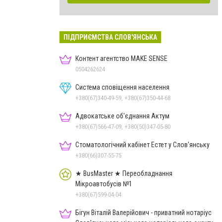
ПІДПРИЄМСТВА СЛОВ'ЯНСЬКА
Контент агентство MAKE SENSE
0504262624
Система сповіщення населення
+380(67)340-49-59, +380(67)350-44-68
Адвокатське об'єднання Актум
+380(67)566-47-09, +380(50)347-05-80
Стоматологічний кабінет Естет у Слов'янську
+380(66)307-55-75
★ BusMaster ★ Переобладнання
Мікроавтобусів №1
+380(67)599-04-04
Бігун Віталій Валерійович - приватний нотаріус