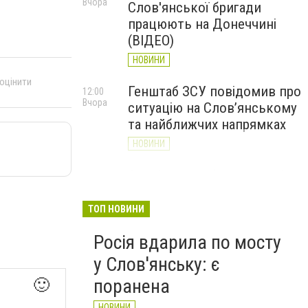
Вчора
Слов'янської бригади
працюють на Донеччині
(ВІДЕО)
НОВИНИ
 оцінити
Генштаб ЗСУ повідомив про
12:00
Вчора
ситуацію на Слов’янському
та найближчих напрямках
НОВИНИ
Слов’янськ обстріляли 13
11:18
Вчора
разів за добу. Хроніка
великої війни: 7 серпня
ТОП НОВИНИ
НОВИНИ
Росія вдарила по мосту
у Слов'янську: є
поранена
🙂
НОВИНИ