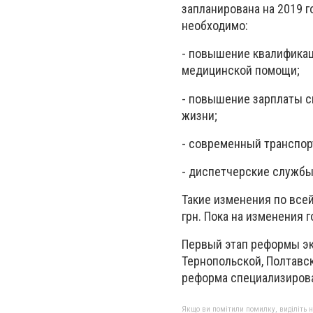
запланирована на 2019 
необходимо:
- повышение квалификац
медицинской помощи;
- повышение зарплаты 
жизни;
- современный транспо
- диспетчерские службы
Такие изменения по все
грн. Пока на изменения 
Первый этап реформы эк
Тернопольской, Полтавск
реформа специализиров
Якщо ви помітили помилку, виділіть нео