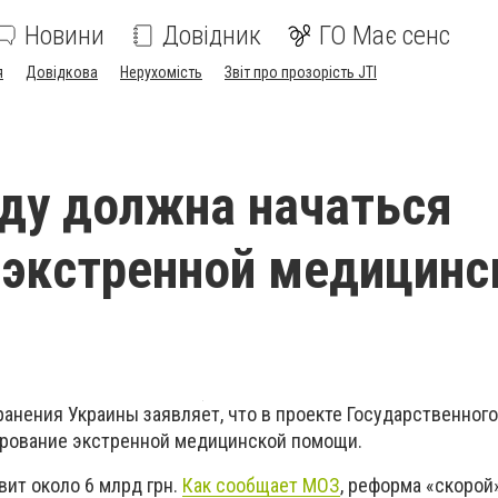
Новини
Довідник
ГО Має сенс
я
Довідкова
Нерухомість
Звіт про прозорість JTI
оду должна начаться
экстренной медицинс
анения Украины заявляет, что в проекте Государственног
ирование экстренной медицинской помощи.
вит около 6 млрд грн.
Как сообщает МОЗ
, реформа «скорой