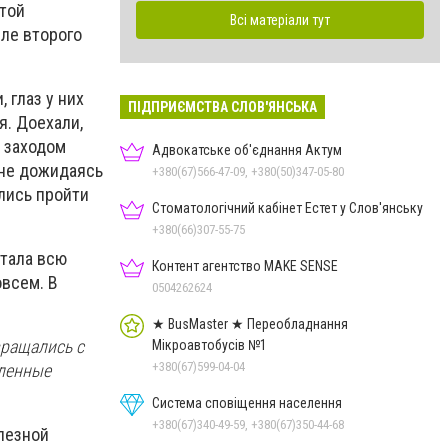
стой
Всі матеріали тут
сле второго
 глаз у них
ПІДПРИЄМСТВА СЛОВ'ЯНСЬКА
я. Доехали,
с заходом
Адвокатське об'єднання Актум
 не дожидаясь
+380(67)566-47-09, +380(50)347-05-80
лись пройти
Стоматологічний кабінет Естет у Слов'янську
+380(66)307-55-75
отала всю
Контент агентство MAKE SENSE
овсем. В
0504262624
★ BusMaster ★ Переобладнання
вращались с
Мікроавтобусів №1
+380(67)599-04-04
иленные
Система сповіщення населення
+380(67)340-49-59, +380(67)350-44-68
лезной