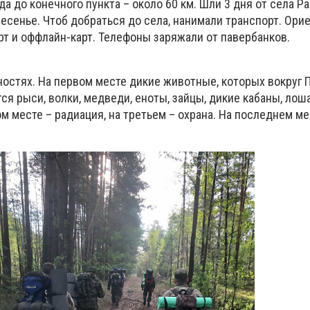
да до конечного пункта – около 60 км. Шли 3 дня от села Ра
ресенье. Чтоб добраться до села, нанимали транспорт. Ор
т и оффлайн-карт. Телефоны заряжали от павербанков.
остях. На первом месте дикие животные, которых вокруг 
тся рыси, волки, медведи, еноты, зайцы, дикие кабаны, лош
м месте – радиация, на третьем – охрана. На последнем ме