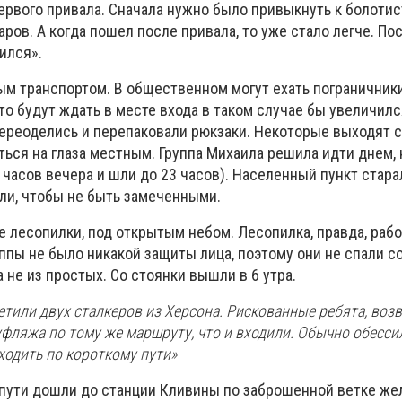
ервого привала. Сначала нужно было привыкнуть к болоти
аров. А когда пошел после привала, то уже стало легче. По
ился».
м транспортом. В общественном могут ехать пограничники,
то будут ждать в месте входа в таком случае бы увеличилс
переоделись и перепаковали рюкзаки. Некоторые выходят 
ться на глаза местным. Группа Михаила решила идти днем,
часов вечера и шли до 23 часов). Населенный пункт стара
али, чтобы не быть замеченными.
е лесопилки, под открытым небом. Лесопилка, правда, раб
уппы не было никакой защиты лица, поэтому они не спали с
 не из простых. Со стоянки вышли в 6 утра.
тили двух сталкеров из Херсона. Рискованные ребята, воз
уфляжа по тому же маршруту, что и входили. Обычно обесс
ходить по короткому пути»
 пути дошли до станции Кливины по заброшенной ветке же