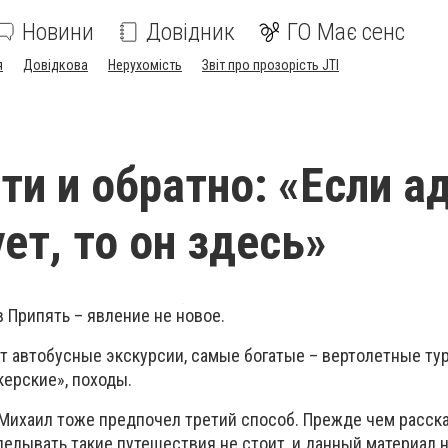
Новини
Довідник
ГО Має сенс
я
Довідкова
Нерухомість
Звіт про прозорість JTI
ти и обратно: «Если а
ет, то он здесь»
 Припять – явление не новое.
 автобусные экскурсии, самые богатые – вертолетные туры
керские», походы.
 Михаил тоже предпочел третий способ. Прежде чем расск
елывать такие путешествия не стоит, и данный материал н