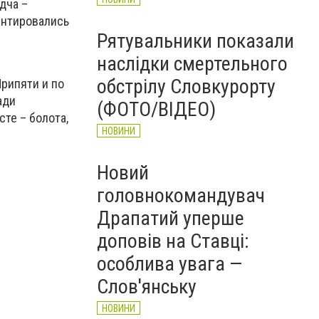
дча –
иентировались
Рятувальники показали
наслідки смертельного
обстрілу Словкурорту
Припяти и по
ади
(ФОТО/ВІДЕО)
сте – болота,
НОВИНИ
Новий
головнокомандувач
Драпатий уперше
доповів на Ставці:
особлива увага —
Слов'янську
НОВИНИ