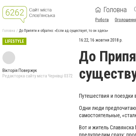
Головна
Робота
Оголошенн
Головна
До Припяти и обратно: «Если ад существует, то он здесь»
16:22, 16 жовтня 2018 р.
LIFESTYLE
До Припя
существу
Вікторія Повержук
Редакторка сайту міста Чернівці 0372
Путешествия и поездки в
Одни люди предпочитают
самостоятельные, «стал
Вот и житель Славянска
предупредим сразу: прод