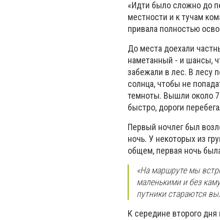
«Идти было сложно до п
местности и к тучам ком
привала полностью осво
До места доехали частны
наметанный - и шансы, ч
забежали в лес. В лесу 
солнца, чтобы не попада
темноты. Вышли около 7 
быстро, дороги перебег
Первый ночлег был возл
ночь. У некоторых из гр
общем, первая ночь была
«На маршруте мы встре
маленькими и без кам
путники стараются вы
К середине второго дня