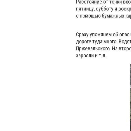
Расстояние от точки вхо
пятницу, субботу и воск
с помощью бумажных кар
Сразу упомянем об опасн
дороге туда много. Водя
Пржевальского. На второ
заросли и т.д.