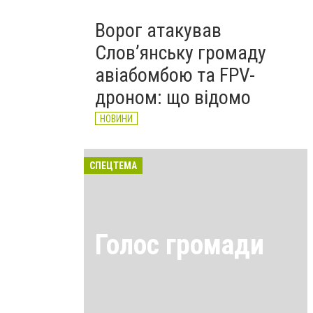
Ворог атакував
Слов’янську громаду
авіабомбою та FPV-
дроном: що відомо
НОВИНИ
СПЕЦТЕМА
Голос громади