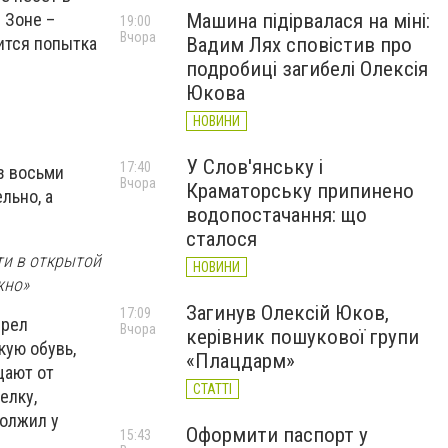
Машина підірвалася на міні:
 Зоне –
19:00
Вчора
Вадим Лях сповістив про
жится попытка
подробиці загибелі Олексія
Юкова
НОВИНИ
У Слов'янську і
17:40
з восьми
Вчора
Краматорську припинено
льно, а
водопостачання: що
сталося
ти в открытой
НОВИНИ
жно»
Загинув Олексій Юков,
17:09
брел
Вчора
керівник пошукової групи
кую обувь,
«Плацдарм»
щают от
СТАТТІ
елку,
должил у
Оформити паспорт у
15:43