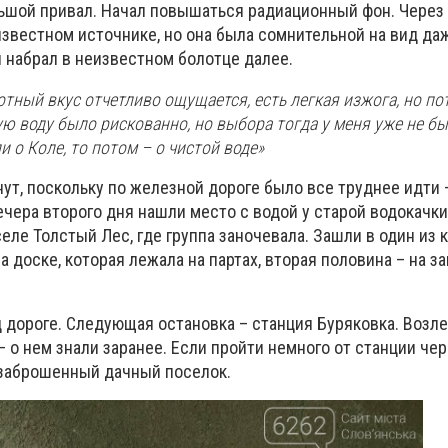
льшой привал. Начал повышаться радиационный фон. Через 
известном источнике, но она была сомнительной на вид да
 набрал в неизвестном болотце далее.
тный вкус отчетливо ощущается, есть легкая изжога, но пот
ю воду было рискованно, но выбора тогда у меня уже не бы
и о Коле, то потом – о чистой воде»
ут, поскольку по железной дороге было все труднее идти 
вечера второго дня нашли место с водой у старой водокачк
еле Толстый Лес, где группа заночевала. Зашли в один из 
а доске, которая лежала на партах, вторая половина – на з
 дороге. Следующая остановка – станция Буряковка. Возле
− о нем знали заранее. Если пройти немного от станции чер
 заброшенный дачный поселок.