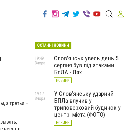
ОСТАННІ НОВИНИ
д
Слов'янськ увесь день 5
19:49
Вчора
серпня був під атаками
БпЛА - Лях
НОВИНИ
У Слов’янську ударний
19:17
Вчора
БПЛа влучив у
, а третьи –
триповерховий будинок у
центрі міста (ФОТО)
азывать,
НОВИНИ
е несет в