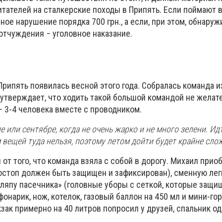
итателей на сталкерские походы в Припять. Если поймают в
ое нарушение порядка 700 грн., а если, при этом, обнару
отчуждения − уголовное наказание.
рипять появилась весной этого года. Собралась команда и
утверждает, что ходить такой большой командой не желате
 3-4 человека вместе с проводником.
е или сентябре, когда не очень жарко и не много зелени. Ид
вещей туда нельзя, поэтому летом дойти будет крайне сло
 от того, что команда взяла с собой в дорогу. Михаил прио
остоп должен быть защищен и зафиксирован), сменную лег
шляпу пасечника» (головные уборы с сеткой, которые защи
фонарик, нож, котелок, газовый баллон на 450 мл и мини-гор
зак примерно на 40 литров попросил у друзей, спальник о