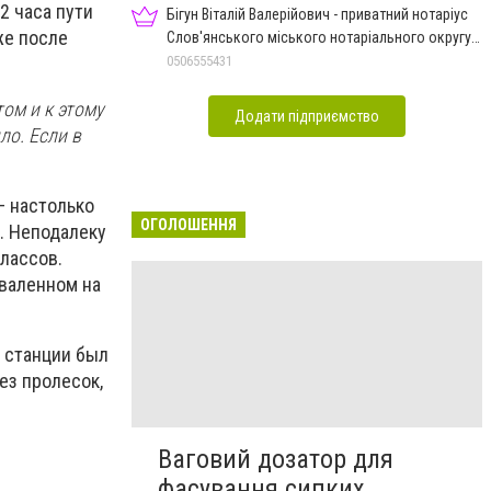
2 часа пути
Бігун Віталій Валерійович - приватний нотаріус
же после
Слов'янського міського нотаріального округу
Дон.обл.
0506555431
ом и к этому
Додати підприємство
ло. Если в
– настолько
ОГОЛОШЕННЯ
и. Неподалеку
классов.
аваленном на
 станции был
ез пролесок,
Ваговий дозатор для
фасування сипких