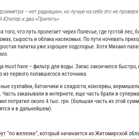
дозиметра – нет радиации», но лучше на себе это не проверя
й Юпитер и два «Припять»
а того, что путь пролегает через Полесье, где густой лес, б
омах, сырость и облака насекомых. По пути ночевать прих
простая палатка уже хорошее подспорье. Хотя Михаил палат
лел.
а must have – фильтр для воды. Запас закончился быстро, 
о из первого попавшегося источника.
ные сухпайки, батончики и сладости, консервы, вермишел
 Часть заказывали в интернете, еще часть брали в суперма
аил потратил около 4 тыс. грн. (большая часть из этой сум
ятся и в дальнейшем).
т "по железке", который начинается из Житомирской обла