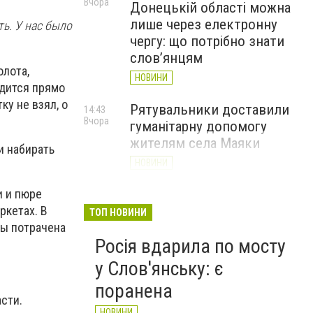
Вчора
Донецькій області можна
лише через електронну
ть. У нас было
чергу: що потрібно знати
слов’янцям
олота,
НОВИНИ
одится прямо
ку не взял, о
Рятувальники доставили
14:43
Вчора
гуманітарну допомогу
жителям села Маяки
и набирать
НОВИНИ
и и пюре
«Я і Донеччина»: стартувала
13:52
Вчора
ркетах. В
онлайн-акція до Дня молоді
ТОП НОВИНИ
мы потрачена
НОВИНИ
Росія вдарила по мосту
у Слов'янську: є
поранена
сти.
НОВИНИ