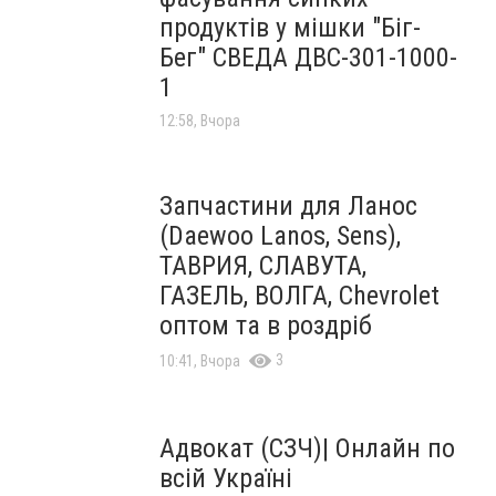
продуктів у мішки "Біг-
Бег" СВЕДА ДВС-301-1000-
1
12:58, Вчора
Запчастини для Ланос
(Daewoo Lanos, Sens),
ТАВРИЯ, СЛАВУТА,
ГАЗЕЛЬ, ВОЛГА, Chevrolet
оптом та в роздріб
3
10:41, Вчора
Адвокат (СЗЧ)| Онлайн по
всій Україні