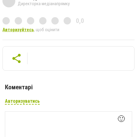
Директорка медіанапрямку
0,0
Авторизуйтесь
, щоб оцінити
Коментарі
Авторизуватись
🙂