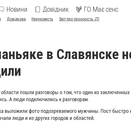
Новини
Довідник
ГО Має сенс
я
Довідкова
Нерухомість
Звіт про прозорість JTI
маньяке в Славянске н
дили
 области пошли разговоры о том, что один из заключенных
ись. А люди подключились к разговорам.
ука выложили фото подозреваемого мужчины. Пост быстро 
чали люди и из других городов и областей.