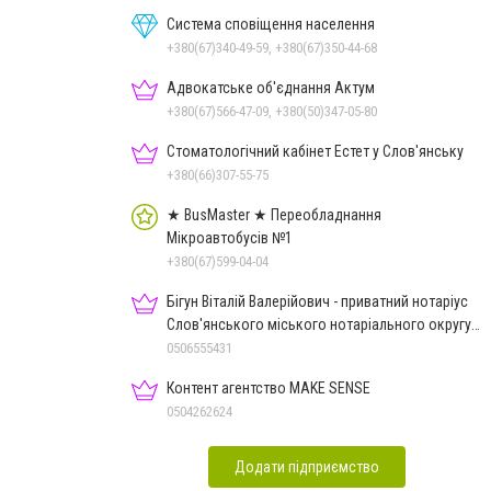
Система сповіщення населення
+380(67)340-49-59, +380(67)350-44-68
Адвокатське об'єднання Актум
+380(67)566-47-09, +380(50)347-05-80
Стоматологічний кабінет Естет у Слов'янську
+380(66)307-55-75
★ BusMaster ★ Переобладнання
Мікроавтобусів №1
+380(67)599-04-04
Бігун Віталій Валерійович - приватний нотаріус
Слов'янського міського нотаріального округу
Дон.обл.
0506555431
Контент агентство MAKE SENSE
0504262624
Додати підприємство