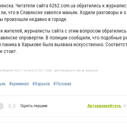
янска. Читатели сайта 6262.com.ua обратились к журналис
 ли, что в Славянске завелся маньяк. Ходили разговоры и о
бы произошли недавно в городе.
я жителей, журналисты сайта с этим вопросом обратились
лавянске опровергли. В полиции сообщили, что подобные р
то паника в Харькове была вызвана искусственно. Соответс
е стоит.
бхідний текст і натисніть Ctrl + Enter, щоб повідомити про це редакцію
ьяк
#криминал
#Харьков
#Лозовая
0,0
Оцініть першим
Авторизируйтесь
, ч