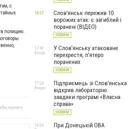
там, с
Слов'янськ пережив 10
 тайных
10:27
ворожих атак: є загиблий і
поранені (ВІДЕО)
 в полицию.
НОВИНИ
азговоры
твенно,
У Слов’янську атаковане
17:40
Вчора
перехрестя, п'ятеро
поранених
НОВИНИ
Підприємець зі Слов'янська
17:24
Вчора
відкрив лабораторію
завдяки програмі «Власна
справа»
тобы оценить
НОВИНИ
При Донецькій ОВА
16:24