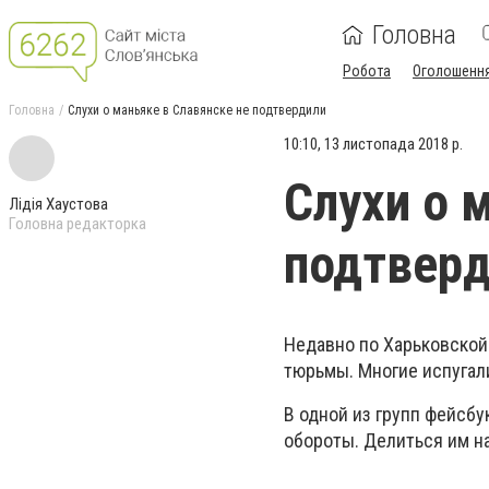
Головна
Робота
Оголошенн
Головна
Слухи о маньяке в Славянске не подтвердили
10:10, 13 листопада 2018 р.
Слухи о 
Лідія Хаустова
Головна редакторка
подтвер
Недавно по Харьковской
тюрьмы. Многие испугал
В одной из групп фейсб
обороты. Делиться им на