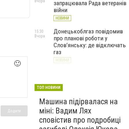
Вчора
запрацювала Рада ветеранів
війни
НОВИНИ
Донецькоблгаз повідомив
15:30
Вчора
про планові роботи у
Слов’янську: де відключать
газ
НОВИНИ
🙂
«Армія відновлення» на
14:55
Вчора
Донеччині: тисячі людей
долучилися до відбудови
ТОП НОВИНИ
громад
Машина підірвалася на
НОВИНИ
міні: Вадим Лях
Додати
сповістив про подробиці