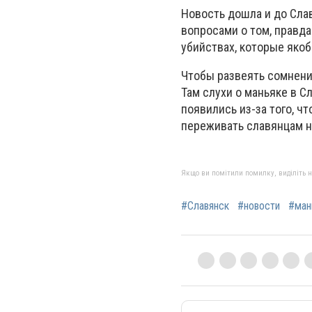
Новость дошла и до Слав
вопросами о том, правда
убийствах, которые яко
Чтобы развеять сомнени
Там слухи о маньяке в С
появились из-за того, ч
переживать славянцам н
Якщо ви помітили помилку, виділіть нео
#Славянск
#новости
#ман