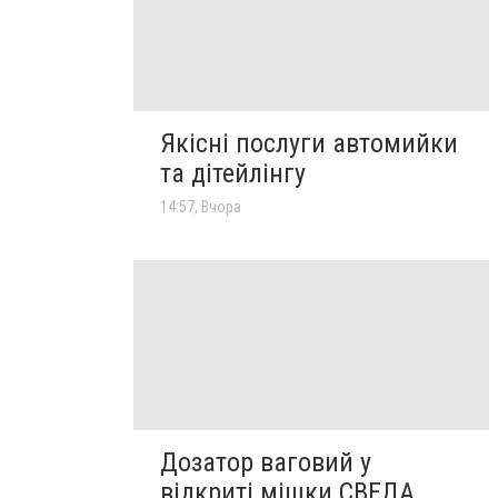
Якісні послуги автомийки
та дітейлінгу
14:57, Вчора
Дозатор ваговий у
відкриті мішки СВЕДА