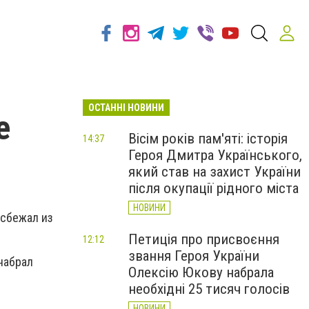
ОСТАННІ НОВИНИ
е
Вісім років пам'яті: історія
14:37
Героя Дмитра Українського,
який став на захист України
після окупації рідного міста
НОВИНИ
 сбежал из
Петиція про присвоєння
12:12
звання Героя України
набрал
Олексію Юкову набрала
необхідні 25 тисяч голосів
НОВИНИ