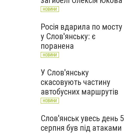
загибелі Олексія Юкова
НОВИНИ
Росія вдарила по мосту
у Слов'янську: є
поранена
НОВИНИ
У Слов'янську
скасовують частину
автобусних маршрутів
НОВИНИ
Слов'янськ увесь день 5
серпня був під атаками