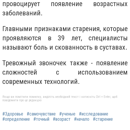
провоцирует появление возрастных
заболеваний.
Главными признаками старения, которые
проявляются в 39 лет, специалисты
называют боль и скованность в суставах.
Тревожный звоночек также - появление
сложностей с использованием
современных технологий.
Якщо ви помітили помилку, виділіть необхідний текст і натисніть Ctrl + Enter, щоб
повідомити про це редакцію
#Здоровье
#самочувствие
#ученые
#исследование
#определение
#точный
#возраст
#начало
#старение