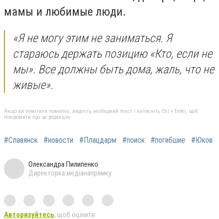
мамы и любимые люди.
«Я не могу этим не заниматься. Я
стараюсь держать позицию «Кто, если не
мы». Все должны быть дома, жаль, что не
живые».
Якщо ви помітили помилку, виділіть необхідний текст і натисніть Ctrl + Enter, щоб
повідомити про це редакцію
#Славянск
#новости
#Плацдарм
#поиск
#погибшие
#Юков
Олександра Пилипенко
Директорка медіанапрямку
Авторизуйтесь
, щоб оцінити