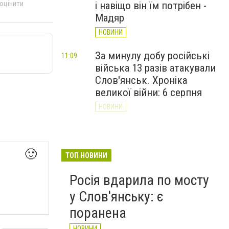
 оцінити
і навіщо він їм потрібен -
Мадяр
НОВИНИ
За минулу добу російські
11:09
війська 13 разів атакували
Слов'янськ. Хроніка
великої війни: 6 серпня
НОВИНИ
Через постійні обстріли
10:29
Слов’янська
🙂
Донецькоблгаз припиняє
ТОП НОВИНИ
обслуговування двох
Росія вдарила по мосту
районів
у Слов'янську: є
НОВИНИ
поранена
НОВИНИ