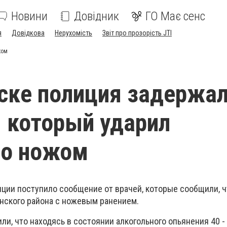
Новини
Довідник
ГО Має сенс
я
Довідкова
Нерухомість
Звіт про прозорість JTI
жом
ске полиция задержа
 который ударил
го ножом
иции поступило сообщение от врачей, которые сообщили, ч
нского района с ножевым ранением.
и, что находясь в состоянии алкогольного опьянения 40 -