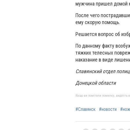
мужчина пришел домой к 
После чего пострадавший
ему скорую помощь.
Решается вопрос об из
По данному факту возбу
тяжких телесных повреж
наказание в виде лишени
Славянский отдел полиц
Донецкой области
Якщо ви помітили помилку, виділіть нео
#Славянск
#новости
#нож