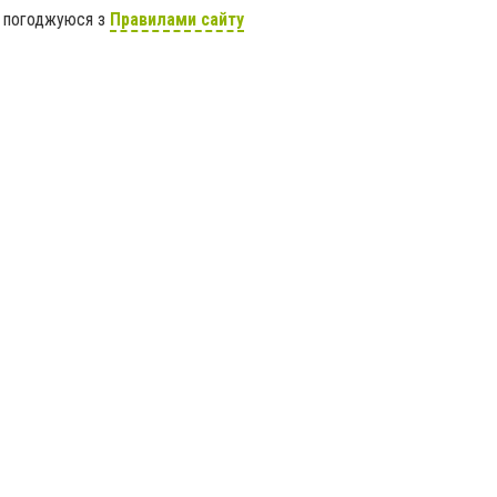
я погоджуюся з
Правилами сайту