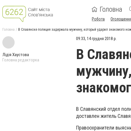
Головна
Робота
Оголошенн
Головна
В Славянске полиция задержала мужчину, который ударил знакомого но
09:33, 14 грудня 2018 р.
В Славян
Лідія Хаустова
Головна редакторка
мужчину,
знакомо
В Славянский отдел пол
доставлен житель Славя
Правоохранители выяснил