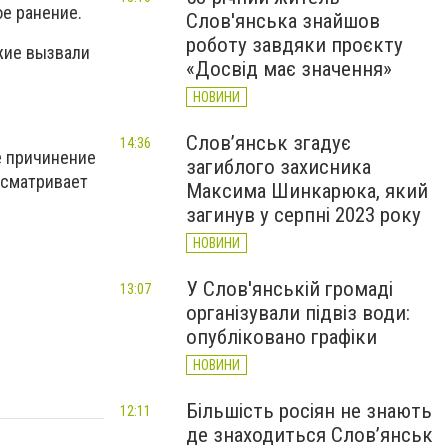
ое ранение.
Слов'янська знайшов
роботу завдяки проєкту
ожие вызвали
«Досвід має значення»
НОВИНИ
Слов’янськ згадує
14:36
е причинение
загиблого захисника
усматривает
Максима Шинкарюка, який
загинув у серпні 2023 року
НОВИНИ
У Слов'янській громаді
13:07
організували підвіз води:
опубліковано графіки
НОВИНИ
Більшість росіян не знають
12:11
де знаходиться Слов’янськ