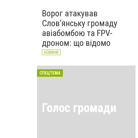
Ворог атакував
Слов’янську громаду
авіабомбою та FPV-
дроном: що відомо
НОВИНИ
СПЕЦТЕМА
Голос громади