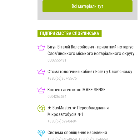
Всі матеріали тут
ПІДПРИЄМСТВА СЛОВ'ЯНСЬКА
Бігун Віталій Валерійович - приватний нотаріус
Слов'янського міського нотаріального округу
Дон.обл.
0506555431
Стоматологічний кабінет Естет у Слов'янську
+380(66)307-55-75
Контент агентство MAKE SENSE
0504262624
★ BusMaster ★ Переобладнання
Мікроавтобусів №1
+380(67)599-04-04
Система сповіщення населення
+380(67)340-49-59, +380(67)350-44-68