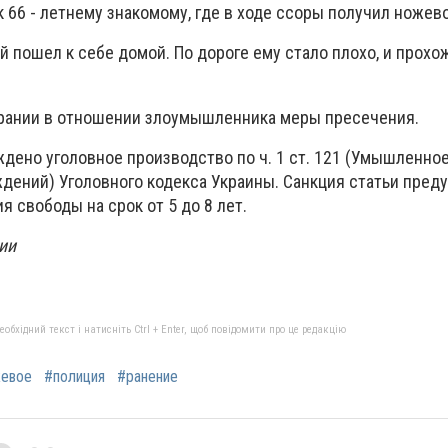
66 - летнему знакомому, где в ходе ссоры получил ножев
 пошел к себе домой. По дороге ему стало плохо, и прох
брании в отношении злоумышленника меры пресечения.
ждено уголовное производство по ч. 1 ст. 121 (Умышленно
дений) Уголовного кодекса Украины. Санкция статьи пред
я свободы на срок от 5 до 8 лет.
ии
бхідний текст і натисніть Ctrl + Enter, щоб повідомити про це редакцію
евое
#полиция
#ранение