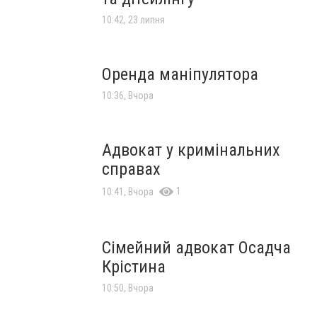
10:42, 23 липня
Оренда маніпулятора
10:36, Вчора
Адвокат у кримінальних
справах
1
10:41, Вчора
Сімейний адвокат Осадча
Крістина
10:50, Вчора