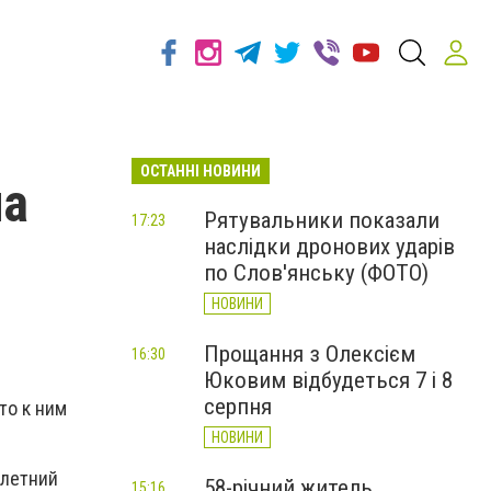
ОСТАННІ НОВИНИ
ла
Рятувальники показали
17:23
наслідки дронових ударів
по Слов'янську (ФОТО)
НОВИНИ
Прощання з Олексієм
16:30
Юковим відбудеться 7 і 8
серпня
то к ним
НОВИНИ
 летний
58-річний житель
15:16