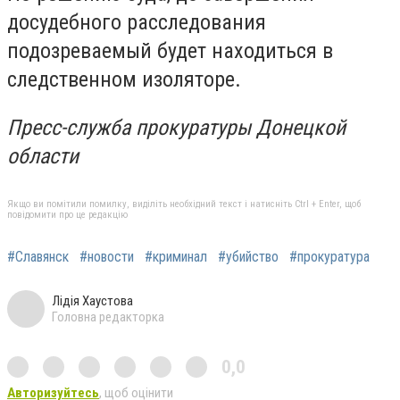
досудебного расследования
подозреваемый будет находиться в
следственном изоляторе.
Пресс-служба прокуратуры Донецкой
области
Якщо ви помітили помилку, виділіть необхідний текст і натисніть Ctrl + Enter, щоб
повідомити про це редакцію
#Славянск
#новости
#криминал
#убийство
#прокуратура
Лідія Хаустова
Головна редакторка
0,0
Авторизуйтесь
, щоб оцінити