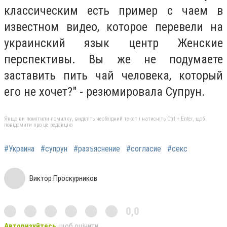
классическим есть пример с чаем в
известном видео, которое перевели на
украинский язык центр Женские
перспективы. Вы же не подумаете
заставить пить чай человека, который
его не хочет?" - резюмировала Супрун.
Якщо ви помітили помилку, виділіть необхідний текст і натисніть Ctrl + Enter, щоб
повідомити про це редакцію
#Украина
#супрун
#разъяснение
#согласие
#секс
Виктор Проскурников
0,0
Авторизуйтесь
, щоб оцінити