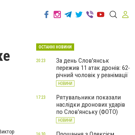
ОСТАННІ НОВИНИ
ке
За день Слов'янськ
20:23
пережив 11 атак дронів: 62-
річний чоловік у реанімації
НОВИНИ
Рятувальники показали
17:23
наслідки дронових ударів
по Слов'янську (ФОТО)
НОВИНИ
Виктор
Прощання з Олексієм
16:30