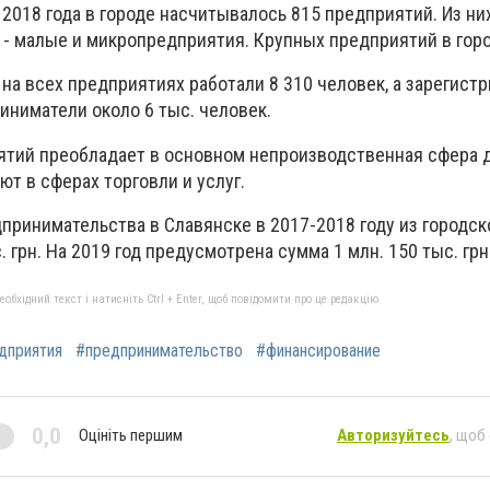
 2018 года в городе насчитывалось 815 предприятий. Из ни
 - малые и микропредприятия. Крупных предприятий в горо
а на всех предприятиях работали 8 310 человек, а зарегист
иниматели около 6 тыс. человек.
тий преобладает в основном непроизводственная сфера 
т в сферах торговли и услуг.
принимательства в Славянске в 2017-2018 году из городс
 грн. На 2019 год предусмотрена сумма 1 млн. 150 тыс. грн
бхідний текст і натисніть Ctrl + Enter, щоб повідомити про це редакцію
дприятия
#предпринимательство
#финансирование
0,0
Оцініть першим
Авторизуйтесь
, щоб