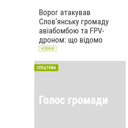
Ворог атакував
Слов’янську громаду
авіабомбою та FPV-
дроном: що відомо
НОВИНИ
СПЕЦТЕМА
Голос громади