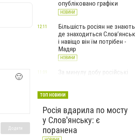
опубліковано графіки
НОВИНИ
Більшість росіян не знають
12:11
де знаходиться Слов’янськ
і навіщо він їм потрібен -
Мадяр
НОВИНИ
За минулу добу російські
11:09
🙂
війська 13 разів атакували
Слов'янськ. Хроніка
великої війни: 6 серпня
ТОП НОВИНИ
НОВИНИ
Росія вдарила по мосту
у Слов'янську: є
поранена
Додати
НОВИНИ