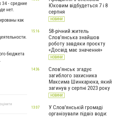
х 34 - средние
Юковим відбудеться 7 і 8
де нет.
серпня
НОВИНИ
рированы как
58-річний житель
15:16
деятельности.
Слов'янська знайшов
роботу завдяки проєкту
«Досвід має значення»
кого бюджета
НОВИНИ
.
Слов’янськ згадує
14:36
загиблого захисника
Максима Шинкарюка, який
загинув у серпні 2023 року
НОВИНИ
 оцінити
У Слов'янській громаді
13:07
організували підвіз води: