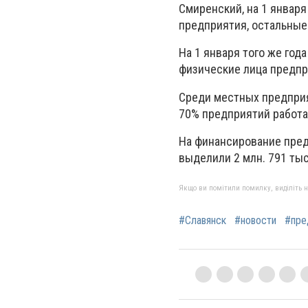
Смиренский, на 1 января
предприятия, остальные
На 1 января того же год
физические лица предпр
Среди местных предприя
70% предприятий работаю
На финансирование пред
выделили 2 млн. 791 тыс.
Якщо ви помітили помилку, виділіть нео
#Славянск
#новости
#пре