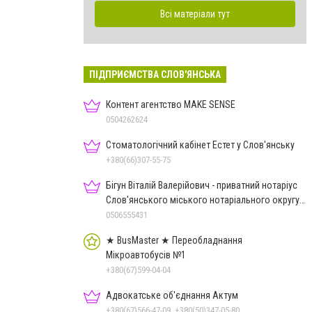
Всі матеріали тут
ПІДПРИЄМСТВА СЛОВ'ЯНСЬКА
Контент агентство MAKE SENSE
0504262624
Стоматологічний кабінет Естет у Слов'янську
+380(66)307-55-75
Бігун Віталій Валерійович - приватний нотаріус
Слов'янського міського нотаріального округу
Дон.обл.
0506555431
★ BusMaster ★ Переобладнання
Мікроавтобусів №1
+380(67)599-04-04
Адвокатське об'єднання Актум
+380(67)566-47-09, +380(50)347-05-80