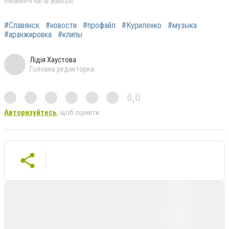
повідомити про це редакцію
#Славянск
#новости
#профайл
#Куриленко
#музыка
#аранжировка
#клипы
Лідія Хаустова
Головна редакторка
0,0
Авторизуйтесь
, щоб оцінити