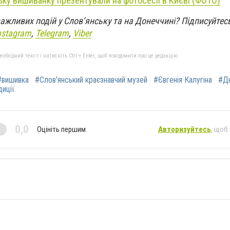
ьку вишиванку презентували на фотосесії в Києві (ФОТО)
 важливих подій у Слов’янську та на Донеччині?
Підписуйтес
nstagram
,
Telegram
,
Viber
бхідний текст і натисніть Ctrl + Enter, щоб повідомити про це редакцію
#вишивка
#Слов'янський краєзнавчий музей
#Євгенія Калугіна
#Дн
иції.
0,0
Оцініть першим
Авторизуйтесь
, щоб