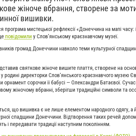
кове жіноче вбрання, створене за мо
динної вишивки.
ся програма мистецької рефлексії «Донеччина на мапі часу: 
це
повідомили
у Слов'янському краєзнавчому музеї.
вників громад Донеччини навколо теми культурної спадщин
едставив святкове жіноче вишите плаття, створене на основ
 у родині директорки Слов'янського краєзнавчого музею Єв
яли орнамент сорочки її бабусі — Олександри Батаєвої. Суча
овому жіночому вбранні, зберігши традиційні символи та ос
ться, що вишивка є не лише елементом народного одягу, а 
ьтурної спадщини Донеччини. Відтворення таких речей допо
ять і передавати традиції наступним поколінням.