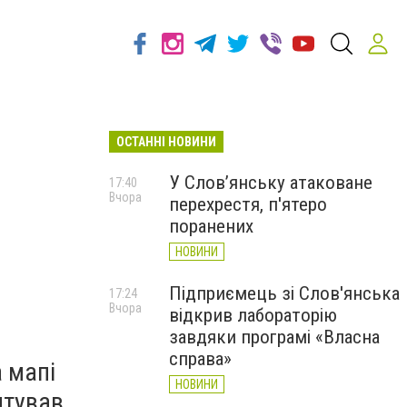
ОСТАННІ НОВИНИ
У Слов’янську атаковане
17:40
Вчора
перехрестя, п'ятеро
поранених
НОВИНИ
Підприємець зі Слов'янська
17:24
Вчора
відкрив лабораторію
завдяки програмі «Власна
справа»
 мапі
НОВИНИ
нтував