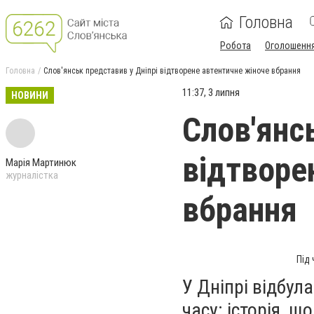
Головна
Робота
Оголошенн
Головна
Слов'янськ представив у Дніпрі відтворене автентичне жіноче вбрання
11:37, 3 липня
НОВИНИ
Слов'янс
відтворе
Марія Мартинюк
журналістка
вбрання
Під 
У Дніпрі відбул
часу: історія, 