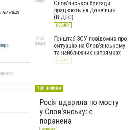
Вчора
Слов'янської бригади
працюють на Донеччині
ь на наші
(ВІДЕО)
НОВИНИ
Генштаб ЗСУ повідомив про
12:00
Вчора
ситуацію на Слов’янському
іпро
та найближчих напрямках
НОВИНИ
 оцінити
Слов’янськ обстріляли 13
11:18
Вчора
разів за добу. Хроніка
великої війни: 7 серпня
ТОП НОВИНИ
НОВИНИ
Росія вдарила по мосту
у Слов'янську: є
поранена
НОВИНИ