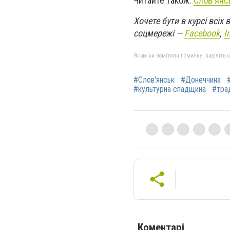
Читайте також:
Слов'янс
Хочете бути в курсі всіх
соцмережі —
Facebook
,
I
Якщо ви помітили помилку, виділіть нео
#Слов'янськ
#Донеччина
#культурна спадщина
#трад
Коментарі