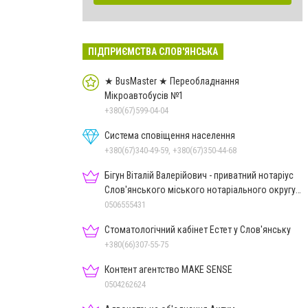
ПІДПРИЄМСТВА СЛОВ'ЯНСЬКА
★ BusMaster ★ Переобладнання
Мікроавтобусів №1
+380(67)599-04-04
Система сповіщення населення
+380(67)340-49-59, +380(67)350-44-68
Бігун Віталій Валерійович - приватний нотаріус
Слов'янського міського нотаріального округу
Дон.обл.
0506555431
Стоматологічний кабінет Естет у Слов'янську
+380(66)307-55-75
Контент агентство MAKE SENSE
0504262624