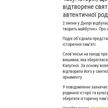
відтворене свят
автентичної ро
2 липня у Дніпрі відбула
творить майбутнє». Про 
Подія об'єднала предста
історичної пам'яті.
Слов'янськ на заході пр
вишивки, яка збереглася
Калугіної. За основу вз
відтворила його у святк
орнаменту.
У повідомленні зазначає
родинної історії та кул
зберігати історичну пам'