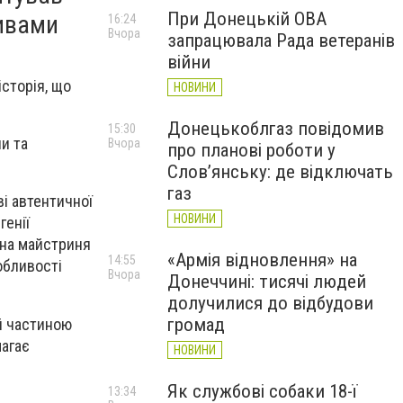
При Донецькій ОВА
тивами
16:24
Вчора
запрацювала Рада ветеранів
війни
історія, що
НОВИНИ
Донецькоблгаз повідомив
15:30
и та
Вчора
про планові роботи у
Слов’янську: де відключать
газ
і автентичної
НОВИНИ
генії
сна майстриня
«Армія відновлення» на
14:55
обливості
Вчора
Донеччині: тисячі людей
долучилися до відбудови
громад
й частиною
магає
НОВИНИ
Як службові собаки 18-ї
13:34