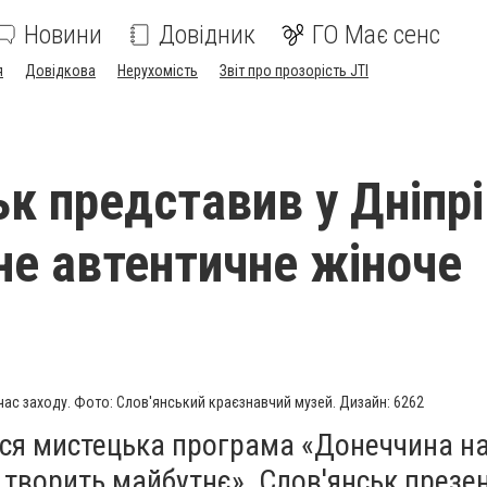
Новини
Довідник
ГО Має сенс
я
Довідкова
Нерухомість
Звіт про прозорість JTI
ьк представив у Дніпрі
не автентичне жіноче
час заходу. Фото: Слов'янський краєзнавчий музей. Дизайн: 6262
ася мистецька програма «Донеччина на
що творить майбутнє». Слов'янськ презе