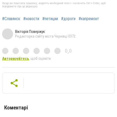
Якщо ви помітили помилку, виділіть необхідний текст і натисніть Ctrl + Enter, щоб
повідомити про це редакцію
#Славянск
#новости
#петиции
#дороги
#капремонт
Вікторія Повержук
Редакторка сайту міста Чернівці 0372
0,0
Авторизуйтесь
, щоб оцінити
Коментарі