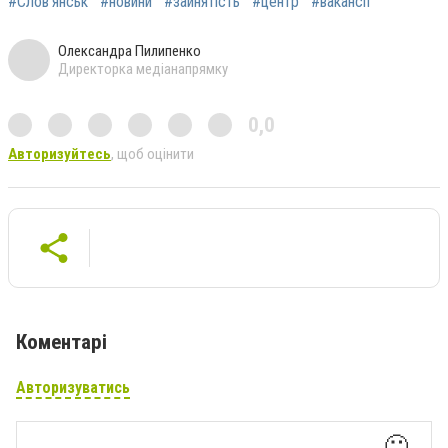
#Слов’янськ
#новини
#зайнятість
#центр
#вакансії
Олександра Пилипенко
Директорка медіанапрямку
0,0
Авторизуйтесь
, щоб оцінити
Коментарі
Авторизуватись
🙂