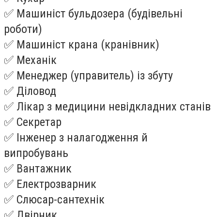
✅ Машиніст бульдозера (будівельні
роботи)
✅ Машиніст крана (кранівник)
✅ Механік
✅ Менеджер (управитель) із збуту
✅ Діловод
✅ Лікар з медицини невідкладних станів
✅ Секретар
✅ Інженер з налагодження й
випробувань
✅ Вантажник
✅ Електрозварник
✅ Слюсар-сантехнік
✅ Двірник