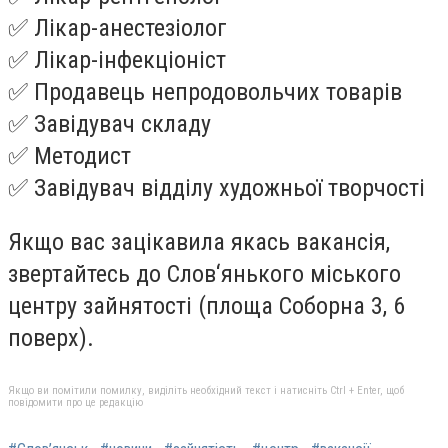
✅ Лікар-анестезіолог
✅ Лікар-інфекціоніст
✅ Продавець непродовольчих товарів
✅ Завідувач складу
✅ Методист
✅ Завідувач відділу художньої творчості
Якщо вас зацікавила якась вакансія,
звертайтесь до Слов‘янького міського
центру зайнятості (
площа Соборна 3, 6
поверх).
Якщо ви помітили помилку, виділіть необхідний текст і натисніть Ctrl + Enter, щоб
повідомити про це редакцію