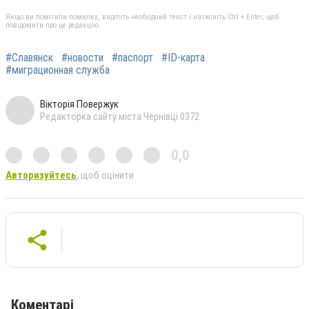
Якщо ви помітили помилку, виділіть необхідний текст і натисніть Ctrl + Enter, щоб
повідомити про це редакцію
#Славянск
#новости
#паспорт
#ID-карта
#миграционная служба
Вікторія Повержук
Редакторка сайту міста Чернівці 0372
0,0
Авторизуйтесь
, щоб оцінити
Коментарі