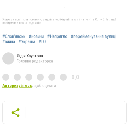
Якщо ви помітили помилку, виділіть необхідний текст і натисніть Ctrl + Enter, щоб
повідомити про це редакцію
#Слов’янськ
#новини
#Напрягло
#перейменування вулиці
#вийна
#Україна
#ГО
Лідія Хаустова
Головна редакторка
0,0
Авторизуйтесь
, щоб оцінити