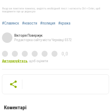
Якщо ви помітили помилку, виділіть необхідний текст і натисніть Ctrl + Enter, щоб
повідомити про це редакцію
#Славянск
#новости
#полиция
#кража
Вікторія Повержук
Редакторка сайту міста Чернівці 0372
0,0
Авторизуйтесь
, щоб оцінити
Коментарі