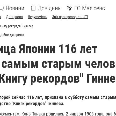
Новини
Довідник
ГО Має сенс
я
Довідкова
Нерухомість
Звіт про прозорість JTI
Книгу рекордов" Гиннеса
дійне джерело
ца Японии 116 лет
а самым старым чело
 Книгу рекордов" Гинн
торой сейчас 116 лет, признана в субботу самым стары
ство "Книги рекордов" Гиннеса.
ументам, Канэ Танака родилась 2 января 1903 года, она