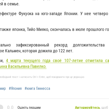
й в семье.
ефектуре Фукуока на юго-западе Японии. У нее четверо
также японка, Тийо Мияко, скончалась в июле прошлого го
ально зафиксированный рекорд долгожительства 
е Кальмен, которая дожила до 122 лет.
ли,
4 марта текущего года своё 107-летие отметила с
нна Васильевна Павелко.
бхідний текст і натисніть Ctrl + Enter, щоб повідомити про це редакцію
мир
#Япония
#книга Гиннесса
0,0
Оцініть першим
Авторизуйтесь
, щоб