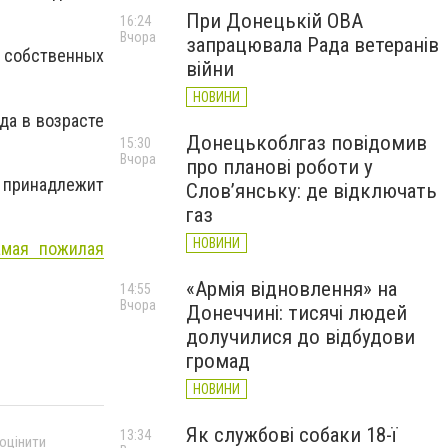
При Донецькій ОВА
16:24
Вчора
запрацювала Рада ветеранів
 собственных
війни
НОВИНИ
да в возрасте
Донецькоблгаз повідомив
15:30
Вчора
про планові роботи у
принадлежит
Слов’янську: де відключать
газ
НОВИНИ
амая пожилая
«Армія відновлення» на
14:55
Вчора
Донеччині: тисячі людей
долучилися до відбудови
громад
НОВИНИ
Як службові собаки 18-ї
13:34
 оцінити