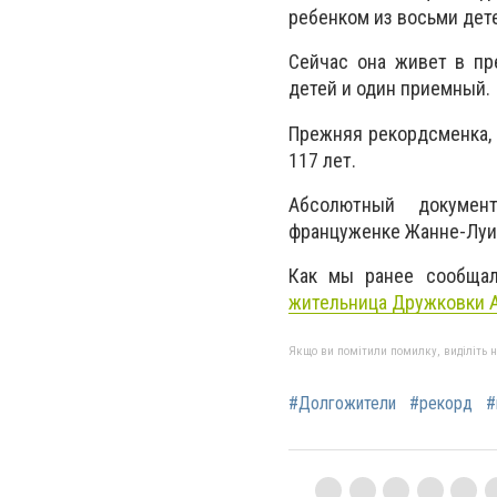
ребенком из восьми дете
Сейчас она живет в пр
детей и один приемный.
Прежняя рекордсменка, 
117 лет.
Абсолютный документ
француженке Жанне-Луиз
Как мы ранее сообща
жительница Дружковки А
Якщо ви помітили помилку, виділіть нео
#Долгожители
#рекорд
#