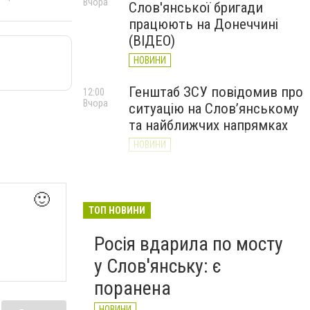
Вчора
Слов'янської бригади
працюють на Донеччині
(ВІДЕО)
НОВИНИ
Генштаб ЗСУ повідомив про
12:00
Вчора
ситуацію на Слов’янському
та найближчих напрямках
НОВИНИ
Слов’янськ обстріляли 13
11:18
Вчора
разів за добу. Хроніка
🙂
великої війни: 7 серпня
ТОП НОВИНИ
НОВИНИ
Росія вдарила по мосту
у Слов'янську: є
поранена
НОВИНИ