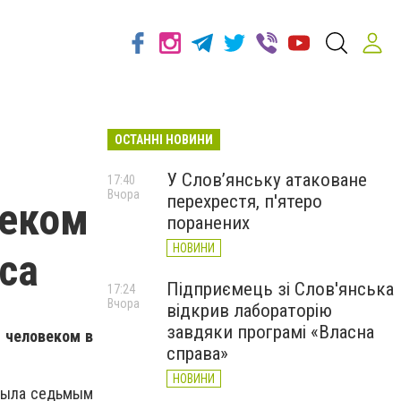
ОСТАННІ НОВИНИ
У Слов’янську атаковане
17:40
Вчора
перехрестя, п'ятеро
веком
поранених
НОВИНИ
еса
Підприємець зі Слов'янська
17:24
Вчора
відкрив лабораторію
завдяки програмі «Власна
м человеком в
справа»
НОВИНИ
 была седьмым