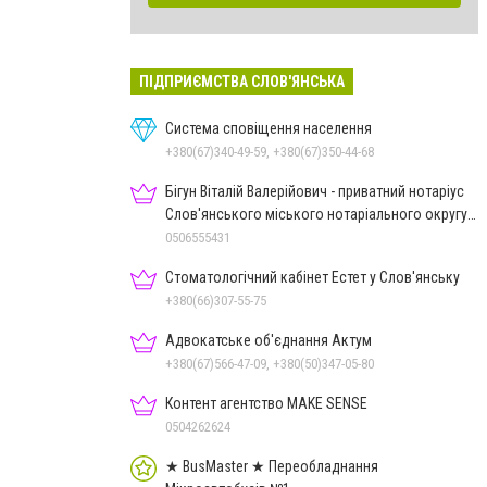
ПІДПРИЄМСТВА СЛОВ'ЯНСЬКА
Система сповіщення населення
+380(67)340-49-59, +380(67)350-44-68
Бігун Віталій Валерійович - приватний нотаріус
Слов'янського міського нотаріального округу
Дон.обл.
0506555431
Стоматологічний кабінет Естет у Слов'янську
+380(66)307-55-75
Адвокатське об'єднання Актум
+380(67)566-47-09, +380(50)347-05-80
Контент агентство MAKE SENSE
0504262624
★ BusMaster ★ Переобладнання