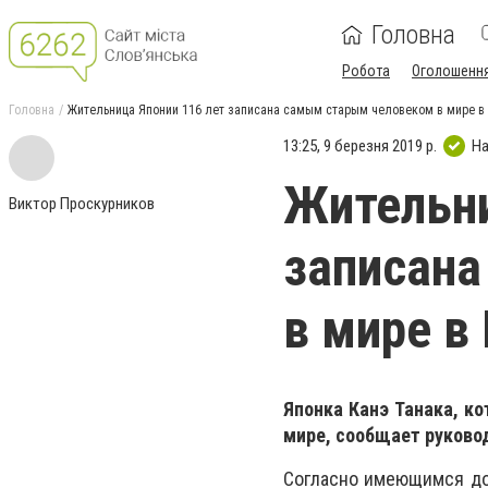
Головна
Робота
Оголошенн
Головна
Жительница Японии 116 лет записана самым старым человеком в мире в 
13:25, 9 березня 2019 р.
На
Жительни
Виктор Проскурников
записан
в мире в
Японка Канэ Танака, ко
мире, сообщает руковод
Согласно имеющимся док