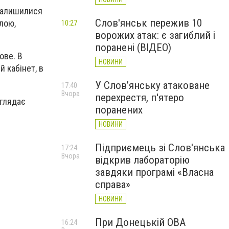
 залишилися
Слов'янськ пережив 10
лою,
10:27
ворожих атак: є загиблий і
поранені (ВІДЕО)
ове. В
НОВИНИ
 кабінет, в
У Слов’янську атаковане
17:40
Вчора
перехрестя, п'ятеро
иглядає
поранених
НОВИНИ
Підприємець зі Слов'янська
17:24
Вчора
відкрив лабораторію
завдяки програмі «Власна
справа»
НОВИНИ
При Донецькій ОВА
16:24