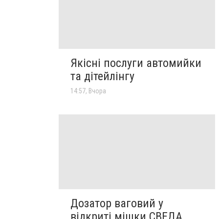
Якісні послуги автомийки
та дітейлінгу
14:57, Вчора
Дозатор ваговий у
відкриті мішки СВЕДА