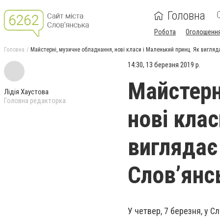
Головна
Робота
Оголошенн
Головна
Майстерні, музичне обладнання, нові класи і Маленький принц. Як вигляд
14:30, 13 березня 2019 р.
Майстерн
Лідія Хаустова
Головна редакторка
нові клас
виглядає
Слов’янс
У четвер, 7 березня, у 