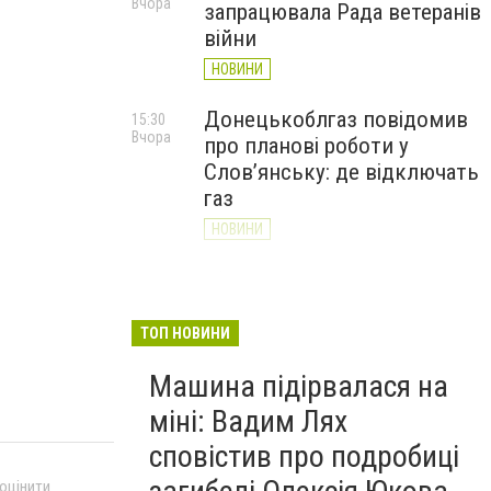
Вчора
запрацювала Рада ветеранів
війни
НОВИНИ
Донецькоблгаз повідомив
15:30
Вчора
про планові роботи у
Слов’янську: де відключать
газ
НОВИНИ
«Армія відновлення» на
14:55
Вчора
Донеччині: тисячі людей
долучилися до відбудови
ТОП НОВИНИ
громад
Машина підірвалася на
НОВИНИ
міні: Вадим Лях
сповістив про подробиці
 оцінити