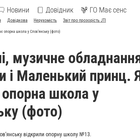
Новини
Довідник
ГО Має сенс
я
Довідкова
Нерухомість
Звіт про прозорість JTI
ає опорна школа у Слов’янську (фото)
і, музичне обладнання
и і Маленький принц. 
 опорна школа у
ьку (фото)
Слов’янську відкрили опорну школу №13.