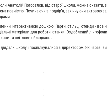
оли Анатолій Погорєлов, від старої школи, можна сказати,
ена повністю. Починаючи з подвір’я, закінчуючи актовою за
орами.
ений інтерактивною дошкою. Парти, стільці, стенди - все н
іальні матеріали для роботи, станки. Оздоблений лінгофоний
зичне та світлове обладнання.
ідвідали школу і поспілкувалися з директором. Як наразі в