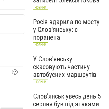
загибелі Олексія Юкова
НОВИНИ
Росія вдарила по мосту
у Слов'янську: є
поранена
НОВИНИ
У Слов'янську
скасовують частину
🙂
автобусних маршрутів
НОВИНИ
Слов'янськ увесь день 5
серпня був під атаками