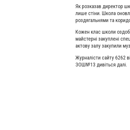
Як розказав директор шк
лише стіни. Школа оновл
роздягальнями та корид
Кожен клас школи оздобл
майстерні закуплені спец
актову залу закупили му
Журналісти сайту 6262 в
ЗОШ№13 дивіться далі.