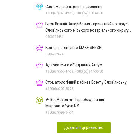
Система сповіщення населення
+380(67)340-49-59, +380(67)350-44-68
Бігун Віталій Валерійович - приватний нотаріус
Слов'янського міського нотаріального округу
Дон.обл.
0506555431
Контент агентство MAKE SENSE
0504262624
Адвокатське об'єднання Актум
+380(67)566-47-09, +380(50)347-05-80
Стоматологічний кабінет Естет у Слов'янську
+380(66)307-55-75
★ BusMaster ★ Переобладнання
Мікроавтобусів №1
+380(67)599-04-04
Додати підприємство