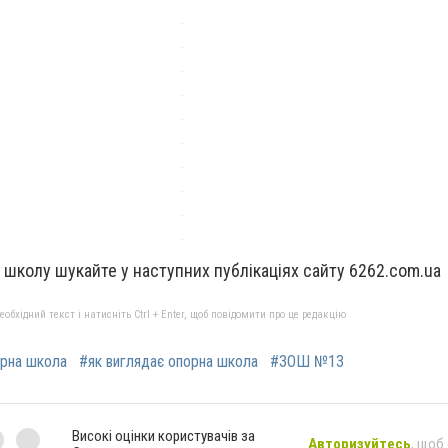
школу шукайте у наступних публікаціях сайту 6262.com.ua
бхідний текст і натисніть Ctrl + Enter, щоб повідомити про це редакцію
рна школа
#як виглядає опорна школа
#ЗОШ №13
Високі оцінки користувачів за
Авторизуйтесь
, щоб