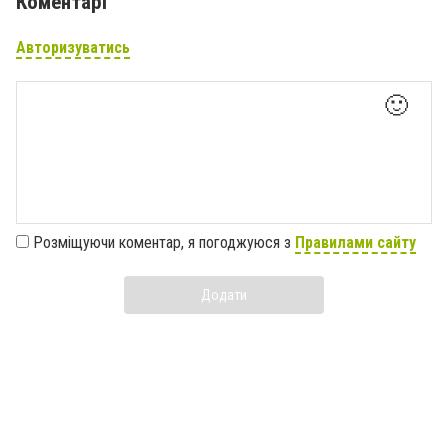
Коментарі
Авторизуватись
🙂
Розміщуючи коментар, я погоджуюся з
Правилами сайту
Додати