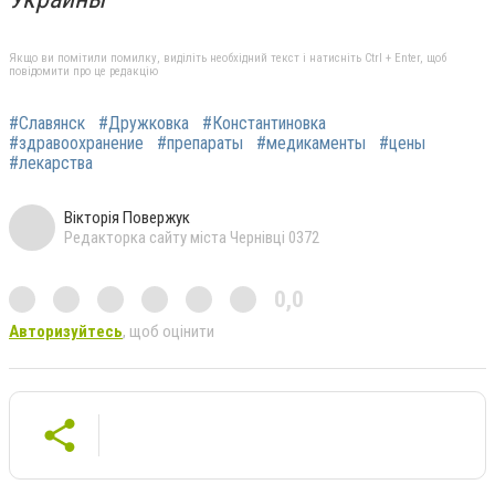
Якщо ви помітили помилку, виділіть необхідний текст і натисніть Ctrl + Enter, щоб
повідомити про це редакцію
#Славянск
#Дружковка
#Константиновка
#здравоохранение
#препараты
#медикаменты
#цены
#лекарства
Вікторія Повержук
Редакторка сайту міста Чернівці 0372
0,0
Авторизуйтесь
, щоб оцінити