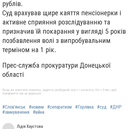
рублів.
Суд врахував щире каяття пенсіонерки і
активне сприяння розслідуванню та
призначив їй покарання у вигляді 5 років
позбавлення волі з випробувальним
терміном на 1 рік.
Прес-служба прокуратури Донецької
області
Якщо ви помітили помилку, виділіть необхідний текст і натисніть Ctrl + Enter, щоб
повідомити про це редакцію
#Слов’янськ
#новини
#сепаратизм
#Горлівка
#суд
#ДНР
#звинувачення
#війна
Лідія Хаустова