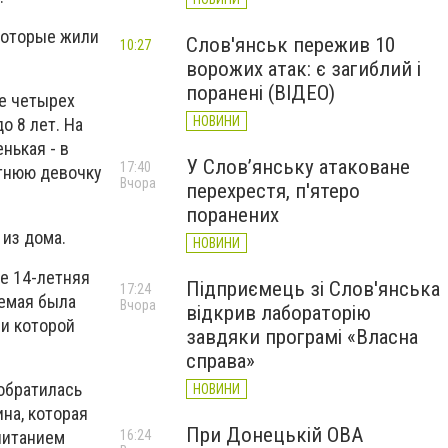
которые жили
Слов'янськ пережив 10
10:27
ворожих атак: є загиблий і
поранені (ВІДЕО)
ее четырех
НОВИНИ
о 8 лет. На
нькая - в
У Слов’янську атаковане
17:40
етнюю девочку
Вчора
перехрестя, п'ятеро
поранених
 из дома.
НОВИНИ
е 14-летняя
Підприємець зі Слов'янська
17:24
аемая была
Вчора
відкрив лабораторію
ии которой
завдяки програмі «Власна
справа»
 обратилась
НОВИНИ
на, которая
При Донецькій ОВА
питанием
16:24