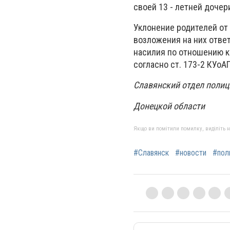
своей 13 - летней дочер
Уклонение родителей от
возложения на них отве
насилия по отношению к
согласно ст. 173-2 КУоАП
Славянский отдел полиц
Донецкой области
Якщо ви помітили помилку, виділіть нео
#Славянск
#новости
#пол