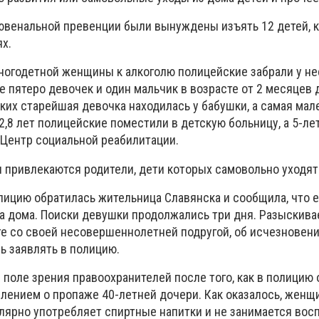
 ювенальной превенции были вынуждены изъять 12 детей, 
х.
многодетной женщины к алкоголю полицейские забрали у н
е пятеро девочек и один мальчик в возрасте от 2 месяцев д
их старейшая девочка находилась у бабушки, а самая мале
 2,8 лет полицейские поместили в детскую больницу, а 5-л
в Центр социальной реабилитации.
 привлекаются родители, дети которых самовольно уходят
лицию обратилась жительница Славянска и сообщила, что е
ла дома. Поиски девушки продолжались три дня. Разыскив
те со своей несовершеннолетней подругой, об исчезновен
ь заявлять в полицию.
 поле зрения правоохранителей после того, как в полицию
лением о пропаже 40-летней дочери. Как оказалось, женщи
улярно употребляет спиртные напитки и не занимается вос