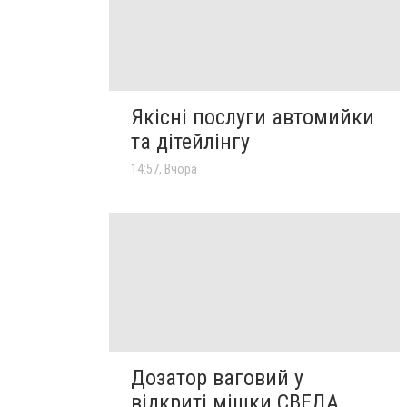
Якісні послуги автомийки
та дітейлінгу
14:57, Вчора
Дозатор ваговий у
відкриті мішки СВЕДА