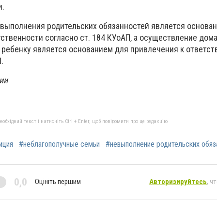
и.
 выполнения родительских обязанностей является основа
тственности согласно ст. 184 КУоАП, а осуществление дом
 ребенку является основанием для привлечения к ответст
.
ии
бхідний текст і натисніть Ctrl + Enter, щоб повідомити про це редакцію
иция
#неблагополучные семьи
#невыполнение родительских обяз
0,0
Оцініть першим
Авторизируйтесь
, ч