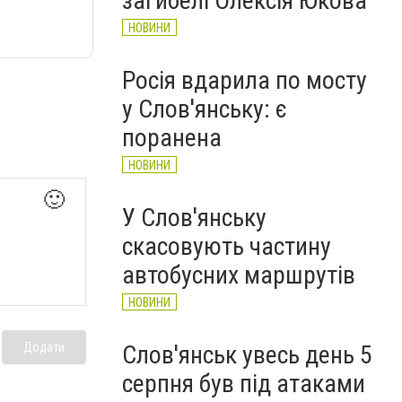
загибелі Олексія Юкова
НОВИНИ
Росія вдарила по мосту
у Слов'янську: є
поранена
НОВИНИ
🙂
У Слов'янську
скасовують частину
автобусних маршрутів
НОВИНИ
Додати
Слов'янськ увесь день 5
серпня був під атаками