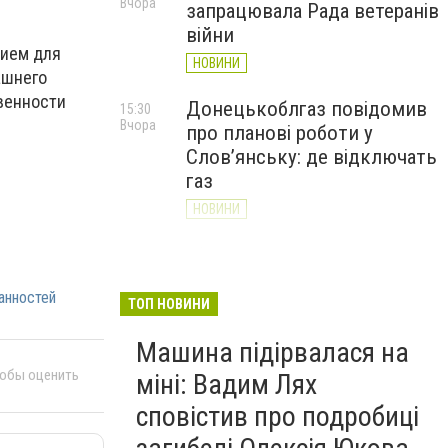
Вчора
запрацювала Рада ветеранів
війни
нием для
НОВИНИ
ашнего
венности
Донецькоблгаз повідомив
15:30
Вчора
про планові роботи у
Слов’янську: де відключать
газ
НОВИНИ
«Армія відновлення» на
14:55
Вчора
Донеччині: тисячі людей
анностей
долучилися до відбудови
ТОП НОВИНИ
громад
Машина підірвалася на
НОВИНИ
тобы оценить
міні: Вадим Лях
сповістив про подробиці