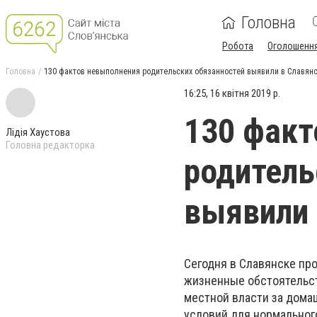
Головна
Робота
Оголошенн
Головна
130 фактов невыполнения родительских обязанностей выявили в Славянс
16:25, 16 квітня 2019 р.
130 факт
Лідія Хаустова
Головна редакторка
родитель
выявили 
Сегодня в Славянске пр
жизненные обстоятельст
местной власти за дома
условий для нормальног