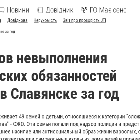
Новини
Довідник
ГО Має сенс
я
Довідкова
Нерухомість
Звіт про прозорість JTI
ке за год
ов невыполнения
ских обязанностей
в Славянске за год
оживает 49 семей с детьми, относящиеся к категории "сло
ва" - СЖО. Эти семьи попали под надзор полиции и предс
шнее насилие или антисоциальный образ жизни взрослых, 
о развития или самовольные уходы из дома детей и прочее