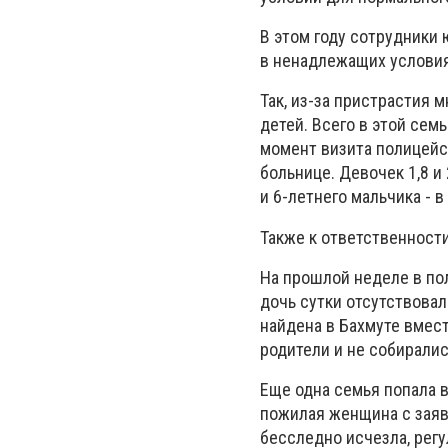
В этом году сотрудники
в ненадлежащих условия
Так, из-за пристрастия 
детей. Всего в этой семь
момент визита полицейск
больнице. Девочек 1,8 и
и 6-летнего мальчика - 
Также к ответственности
На прошлой неделе в по
дочь сутки отсутствова
найдена в Бахмуте вмес
родители и не собиралис
Еще одна семья попала в
пожилая женщина с заяв
бесследно исчезла, рег