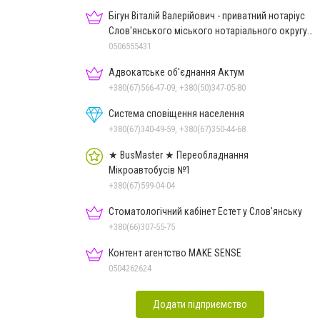
Бігун Віталій Валерійович - приватний нотаріус
Слов'янського міського нотаріального округу
Дон.обл.
0506555431
Адвокатське об'єднання Актум
+380(67)566-47-09, +380(50)347-05-80
Система сповіщення населення
+380(67)340-49-59, +380(67)350-44-68
★ BusMaster ★ Переобладнання
Мікроавтобусів №1
+380(67)599-04-04
Стоматологічний кабінет Естет у Слов'янську
+380(66)307-55-75
Контент агентство MAKE SENSE
0504262624
Додати підприємство