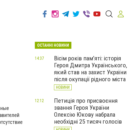
ОСТАННІ НОВИНИ
Вісім років пам'яті: історія
14:37
Героя Дмитра Українського,
який став на захист України
після окупації рідного міста
НОВИНИ
Петиція про присвоєння
12:12
звання Героя України
жные
Олексію Юкову набрала
тавителей
необхідні 25 тисяч голосів
отсутствие
.
НОВИНИ