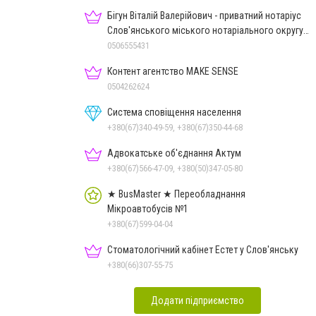
Бігун Віталій Валерійович - приватний нотаріус
Слов'янського міського нотаріального округу
Дон.обл.
0506555431
Контент агентство MAKE SENSE
0504262624
Система сповіщення населення
+380(67)340-49-59, +380(67)350-44-68
Адвокатське об'єднання Актум
+380(67)566-47-09, +380(50)347-05-80
★ BusMaster ★ Переобладнання
Мікроавтобусів №1
+380(67)599-04-04
Стоматологічний кабінет Естет у Слов'янську
+380(66)307-55-75
Додати підприємство