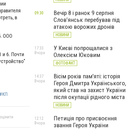
нии
правителя
Вечір 8 і ранок 9 серпня
09:30
треть, в
Слов’янськ перебував під
атакою ворожих дронів
НОВИНИ
5. ООО
У Києві попрощалися з
17:33
Вчора
 и 6. Почти
Олексієм Юковим
устройство"
ФОТОФАКТ
Вісім років пам'яті: історія
14:37
Вчора
Героя Дмитра Українського,
який став на захист України
#КП
після окупації рідного міста
НОВИНИ
 оцінити
Петиція про присвоєння
12:12
Вчора
звання Героя України