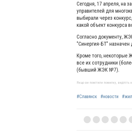
Сегодня, 17 апреля, на 
управителей для многокв
выбирали через конкурс
какой объект конкурса 
Согласно документу, ЖЭ
"Синергия-БТ" назначен 
Кроме того, некоторые 
все их сотрудники (боле
(бывший ЖЭК №7).
Якщо ви помітили помилку, виділіть нео
#Славянск
#новости
#жи