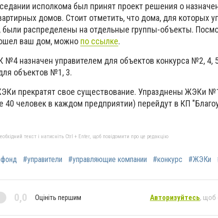
заседании исполкома был принят проект решения о назначе
артирных домов. Стоит отметить, что дома, для которых у
, были распределены на отдельные группы-объекты. Посмо
вошел ваш дом, можно
по ссылке
.
К №4 назначен управителем для объектов конкурса №2, 4, 
для объектов №1, 3.
ЖЭКи прекратят свое существование. Упразднены ЖЭКи №1
е 40 человек в каждом предприятии) перейдут в КП "Благо
бхідний текст і натисніть Ctrl + Enter, щоб повідомити про це редакцію
лфонд
#управители
#управляющие компании
#конкурс
#ЖЭКи
0,0
Оцініть першим
Авторизуйтесь
, щоб