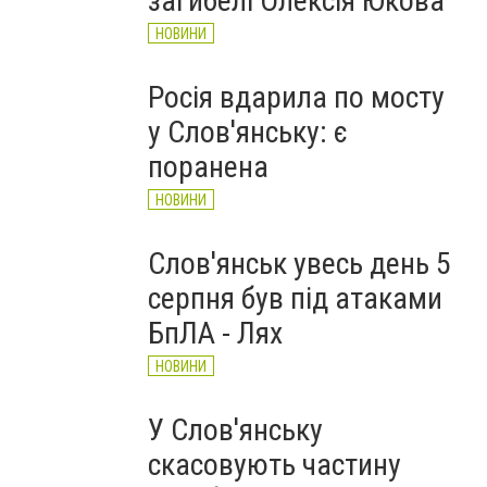
загибелі Олексія Юкова
НОВИНИ
Росія вдарила по мосту
у Слов'янську: є
поранена
НОВИНИ
Слов'янськ увесь день 5
серпня був під атаками
БпЛА - Лях
НОВИНИ
У Слов'янську
скасовують частину