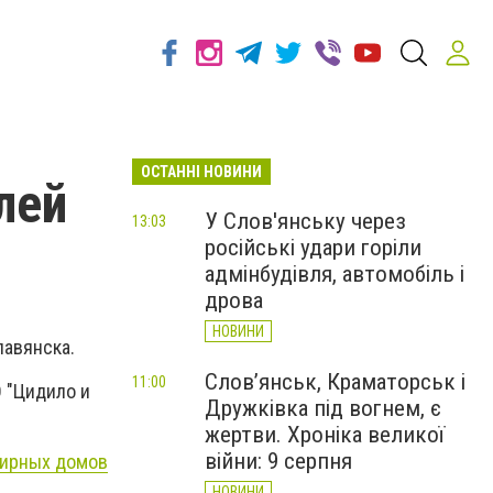
ОСТАННІ НОВИНИ
лей
У Слов'янську через
13:03
російські удари горіли
адмінбудівля, автомобіль і
дрова
НОВИНИ
лавянска.
Слов’янськ, Краматорськ і
11:00
О "Цидило и
Дружківка під вогнем, є
жертви. Хроніка великої
війни: 9 серпня
тирных домов
НОВИНИ