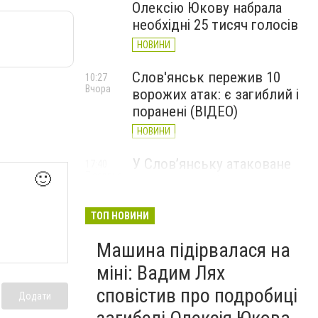
Олексію Юкову набрала
необхідні 25 тисяч голосів
НОВИНИ
Слов'янськ пережив 10
10:27
Вчора
ворожих атак: є загиблий і
поранені (ВІДЕО)
НОВИНИ
У Слов’янську атаковане
17:40
7 серпня
🙂
перехрестя, п'ятеро
поранених
ТОП НОВИНИ
НОВИНИ
Машина підірвалася на
міні: Вадим Лях
сповістив про подробиці
Додати