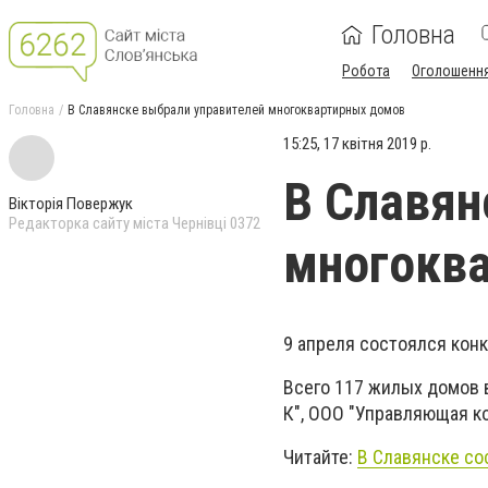
Головна
Робота
Оголошенн
Головна
В Славянске выбрали управителей многоквартирных домов
15:25, 17 квітня 2019 р.
В Славян
Вікторія Повержук
Редакторка сайту міста Чернівці 0372
многокв
9 апреля состоялся кон
Всего 117 жилых домов 
К", ООО "Управляющая ко
Читайте:
В Славянске со