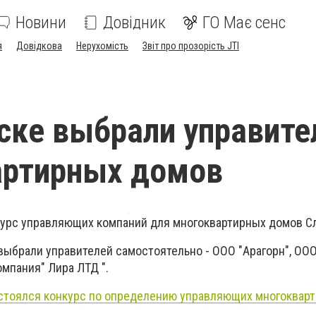
Новини
Довідник
ГО Має сенс
я
Довідкова
Нерухомість
Звіт про прозорість JTI
ске выбрали управите
артирных домов
курс управляющих компаний для многоквартирных домов С
выбрали управителей самостоятельно -
ООО "Арагорн", ОО
мпания" Лира ЛТД ".
стоялся конкурс по определению управляющих многоквар