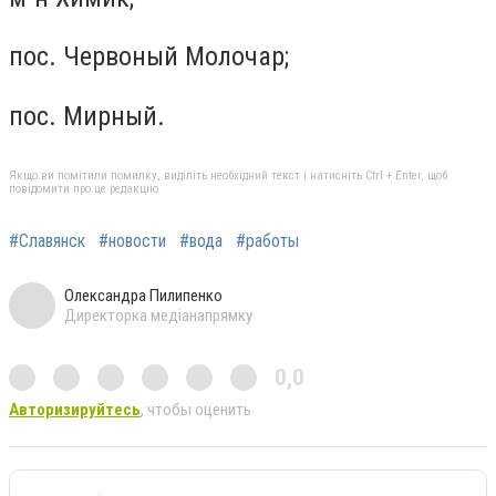
пос. Червоный Молочар;
пос. Мирный.
Якщо ви помітили помилку, виділіть необхідний текст і натисніть Ctrl + Enter, щоб
повідомити про це редакцію
#Славянск
#новости
#вода
#работы
Олександра Пилипенко
Директорка медіанапрямку
0,0
Авторизируйтесь
, чтобы оценить