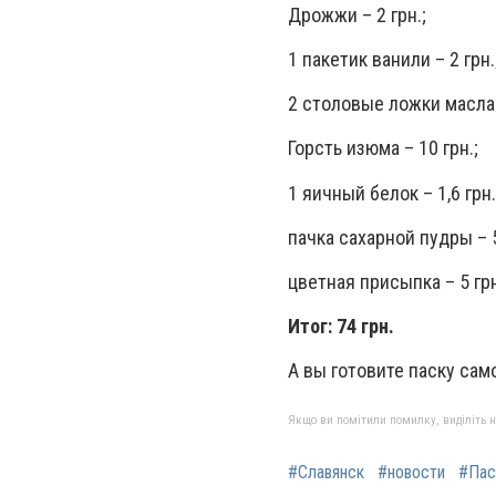
Дрожжи – 2 грн.;
1 пакетик ванили – 2 грн.
2 столовые ложки масла 
Горсть изюма – 10 грн.;
1 яичный белок – 1,6 грн.
пачка сахарной пудры – 5
цветная присыпка – 5 гр
Итог: 74 грн.
А вы готовите паску сам
Якщо ви помітили помилку, виділіть нео
#Славянск
#новости
#Пас