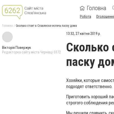
Головна
Робота
Оголошенн
Головна
Сколько стоит в Славянске испечь паску дома
13:32, 27 квітня 2019 р.
Сколько 
Вікторія Повержук
Редакторка сайту міста Чернівці 0372
паску до
Хозяйки, которые самост
подходят ответственно.
Приготовить хороший па
строгого соблюдения ре
Мы решили сравнить, ско