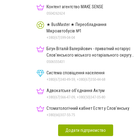
Контент агентство MAKE SENSE
0504262624
★ BusMaster ★ Переобладнання
Мікроавтобусів №1
+380(67)599-04-04
Бігун Віталій Валерійович - приватний нотаріус
Слов'янського міського нотаріального округу
Дон.обл.
0506555431
Система сповіщення населення
+380(67)340-49-59, +380(67)350-44-68
Адвокатське об'єднання Актум
+380(67)566-47-09, +380(50)347-05-80
Стоматологічний кабінет Естет у Слов'янську
+380(66)307-55-75
Додати підприємство