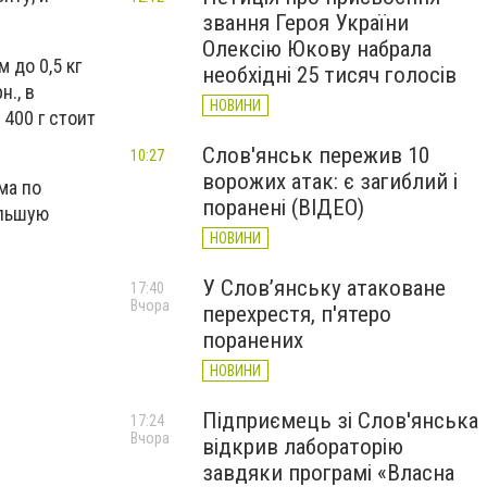
звання Героя України
Олексію Юкову набрала
 до 0,5 кг
необхідні 25 тисяч голосів
н., в
НОВИНИ
 400 г стоит
Слов'янськ пережив 10
10:27
ворожих атак: є загиблий і
ма по
поранені (ВІДЕО)
ольшую
НОВИНИ
У Слов’янську атаковане
17:40
Вчора
перехрестя, п'ятеро
поранених
НОВИНИ
Підприємець зі Слов'янська
17:24
Вчора
відкрив лабораторію
завдяки програмі «Власна