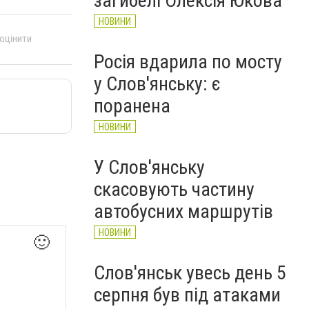
загибелі Олексія Юкова
НОВИНИ
 оцінити
Росія вдарила по мосту
у Слов'янську: є
поранена
НОВИНИ
У Слов'янську
скасовують частину
автобусних маршрутів
НОВИНИ
🙂
Слов'янськ увесь день 5
серпня був під атаками