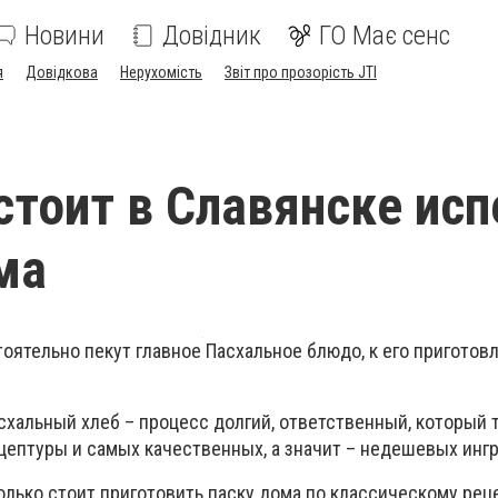
Новини
Довідник
ГО Має сенс
я
Довідкова
Нерухомість
Звіт про прозорість JTI
стоит в Славянске исп
ма
оятельно пекут главное Пасхальное блюдо, к его приготов
схальный хлеб – процесс долгий, ответственный, который 
цептуры и самых качественных, а значит – недешевых инг
лько стоит приготовить паску дома по классическому реце