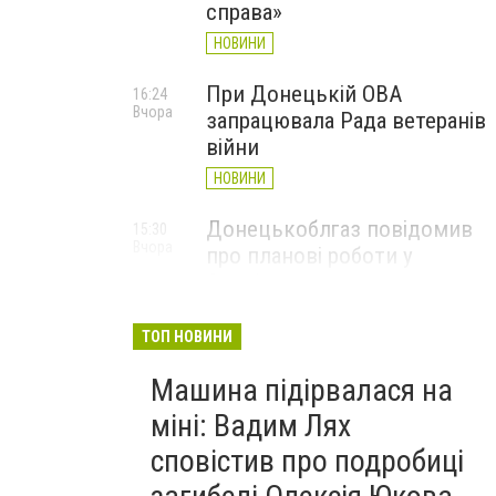
справа»
НОВИНИ
При Донецькій ОВА
16:24
Вчора
запрацювала Рада ветеранів
війни
НОВИНИ
Донецькоблгаз повідомив
15:30
Вчора
про планові роботи у
Слов’янську: де відключать
газ
ТОП НОВИНИ
НОВИНИ
Машина підірвалася на
міні: Вадим Лях
сповістив про подробиці