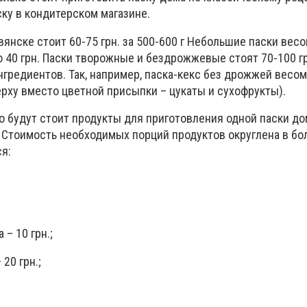
ску в кондитерском магазине.
янске стоит 60-75 грн. за 500-600 г Небольшие паски весом
о 40 грн. Паски творожные и бездрожжевые стоят 70-100 гр
нгредиентов. Так, например, паска-кекс без дрожжей весом
верху вместо цветной присыпки – цукаты и сухофрукты).
о будут стоит продукты для приготовления одной паски до
 Стоимость необходимых порций продуктов округлена в б
я:
 – 10 грн.;
20 грн.;