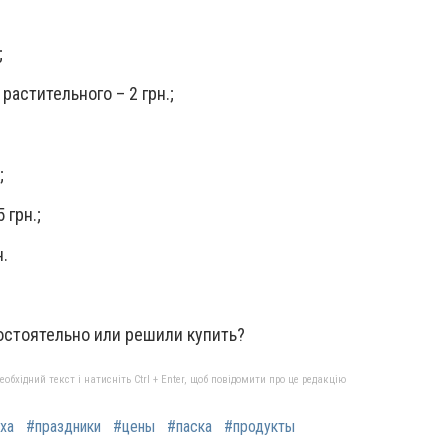
;
растительного – 2 грн.;
;
 грн.;
н.
остоятельно или решили купить?
бхідний текст і натисніть Ctrl + Enter, щоб повідомити про це редакцію
ха
#праздники
#цены
#паска
#продукты