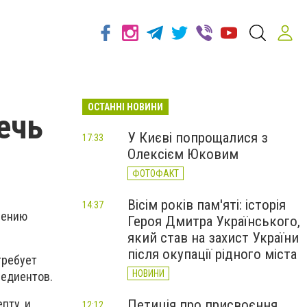
ОСТАННІ НОВИНИ
ечь
У Києві попрощалися з
17:33
Олексієм Юковим
ФОТОФАКТ
Вісім років пам'яті: історія
14:37
лению
Героя Дмитра Українського,
який став на захист України
після окупації рідного міста
требует
НОВИНИ
редиентов.
Петиція про присвоєння
пту, и
12:12