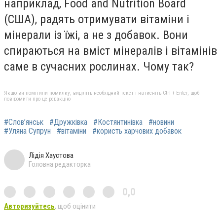
наприклад, Food and Nutrition Board
(США), радять отримувати вітаміни і
мінерали із їжі, а не з добавок. Вони
спираються на вміст мінералів і вітамінів
саме в сучасних рослинах. Чому так?
Якщо ви помітили помилку, виділіть необхідний текст і натисніть Ctrl + Enter, щоб
повідомити про це редакцію
#Слов’янськ
#Дружківка
#Костянтинівка
#новини
#Уляна Супрун
#вітаміни
#користь харчових добавок
Лідія Хаустова
Головна редакторка
0,0
Авторизуйтесь
, щоб оцінити