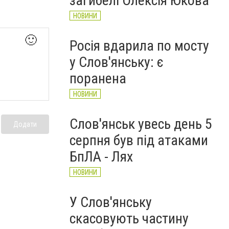
загибелі Олексія Юкова
НОВИНИ
🙂
Росія вдарила по мосту
у Слов'янську: є
поранена
НОВИНИ
Слов'янськ увесь день 5
Додати
серпня був під атаками
БпЛА - Лях
НОВИНИ
У Слов'янську
скасовують частину