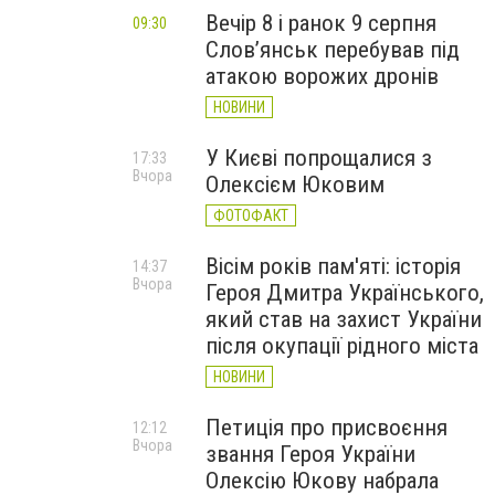
Вечір 8 і ранок 9 серпня
09:30
Слов’янськ перебував під
атакою ворожих дронів
НОВИНИ
У Києві попрощалися з
17:33
Вчора
Олексієм Юковим
ФОТОФАКТ
Вісім років пам'яті: історія
14:37
Вчора
Героя Дмитра Українського,
який став на захист України
після окупації рідного міста
НОВИНИ
Петиція про присвоєння
12:12
Вчора
звання Героя України
Олексію Юкову набрала