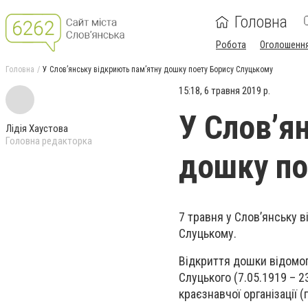
Головна
Робота
Оголошенн
Головна
У Слов’янську відкриють пам’ятну дошку поету Борису Слуцькому
15:18, 6 травня 2019 р.
У Слов’я
Лідія Хаустова
Головна редакторка
дошку по
7 травня у Слов’янську 
Слуцькому.
Відкриття дошки відомог
Слуцького (7.05.1919 – 2
краєзнавчої організації (