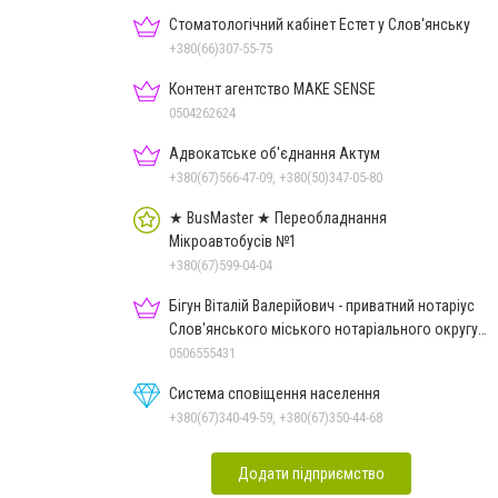
Стоматологічний кабінет Естет у Слов'янську
+380(66)307-55-75
Контент агентство MAKE SENSE
0504262624
Адвокатське об'єднання Актум
+380(67)566-47-09, +380(50)347-05-80
★ BusMaster ★ Переобладнання
Мікроавтобусів №1
+380(67)599-04-04
Бігун Віталій Валерійович - приватний нотаріус
Слов'янського міського нотаріального округу
Дон.обл.
0506555431
Система сповіщення населення
+380(67)340-49-59, +380(67)350-44-68
Додати підприємство