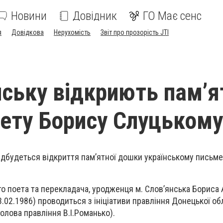
Новини
Довідник
ГО Має сенс
я
Довідкова
Нерухомість
Звіт про прозорість JTI
нську відкриють пам’я
ету Борису Слуцькому
відбудеться відкриття пам’ятної дошки українському письм
о поета та перекладача, уродженця м. Слов’янська Бориса
3.02.1986) проводиться з ініціативи правління Донецької об
голова правління В.І.Романько).