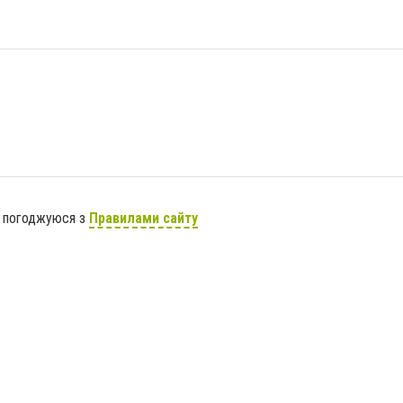
я погоджуюся з
Правилами сайту