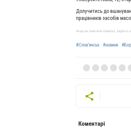
Долучитись до вшануванн
працівників засобів масов
Якщо ви помітили помилку, виділіть нео
#Слов’янськ
#новини
#Бор
Коментарі