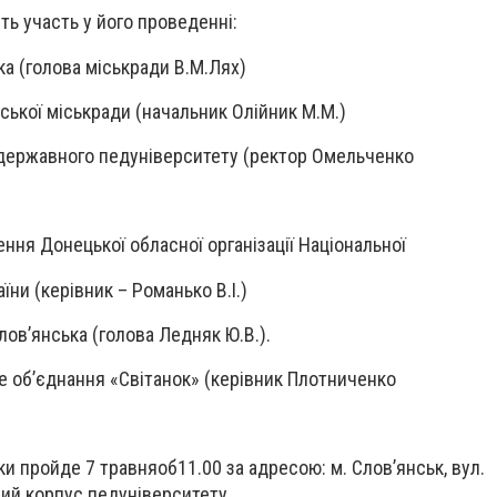
ть участь у його проведенні:
ка (голова міськради В.М.Лях)
нської міськради (начальник Олійник М.М.)
 державного педуніверситету (ректор Омельченко
лення Донецької обласної організації Національної
їни (керівник – Романько В.І.)
лов’янська (голова Ледняк Ю.В.).
не об’єднання «Світанок» (керівник Плотниченко
и пройде 7 травняоб11.00 за адресою: м. Слов’янськ, вул.
рий корпус педуніверситету.