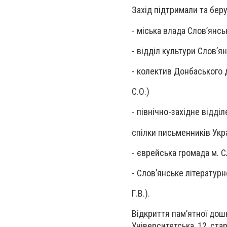
Захід підтримали та беру
- міська влада Слов’янсь
- відділ культури Слов’я
- колектив Донбаського
С.О.)
- північно-західне відді
спілки письменників Укра
- єврейська громада м. С
- Слов’янське літератур
Г.В.).
Відкриття пам’ятної дошк
Університетська, 12, ста