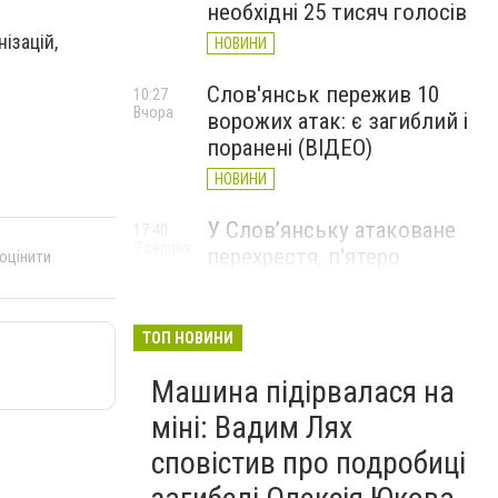
необхідні 25 тисяч голосів
ізацій,
НОВИНИ
Слов'янськ пережив 10
10:27
Вчора
ворожих атак: є загиблий і
поранені (ВІДЕО)
НОВИНИ
У Слов’янську атаковане
17:40
7 серпня
перехрестя, п'ятеро
 оцінити
поранених
НОВИНИ
ТОП НОВИНИ
Машина підірвалася на
міні: Вадим Лях
сповістив про подробиці