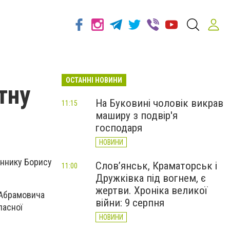
ОСТАННІ НОВИНИ
тну
На Буковині чоловік викрав
11:15
маширу з подвір'я
господаря
НОВИНИ
еннику Борису
Слов’янськ, Краматорськ і
11:00
Дружківка під вогнем, є
жертви. Хроніка великої
 Абрамовича
війни: 9 серпня
ласної
НОВИНИ