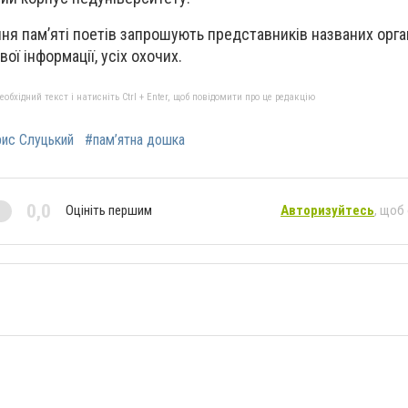
я пам’яті поетів запрошують представників названих орган
ої інформації, усіх охочих.
бхідний текст і натисніть Ctrl + Enter, щоб повідомити про це редакцію
ис Слуцький
#пам’ятна дошка
0,0
Оцініть першим
Авторизуйтесь
, щоб