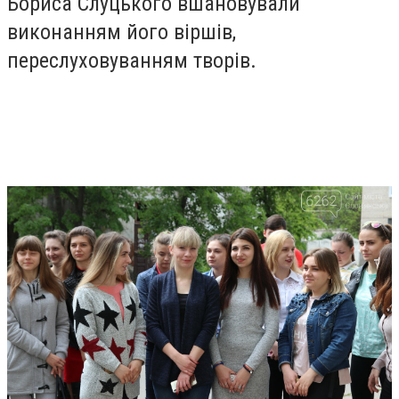
Бориса Слуцького вшановували
виконанням його віршів,
переслуховуванням творів.