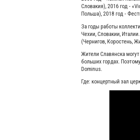
Словакия), 2016 год - «V
Польша), 2018 год - Фес
За годы работы коллекти
Чехии, Словакии, Италии
(Чернигов, Коростень, Жи
Жители Славянска могут
больших гордах. Поэтому
Dominus.
Где: концертный зал цер