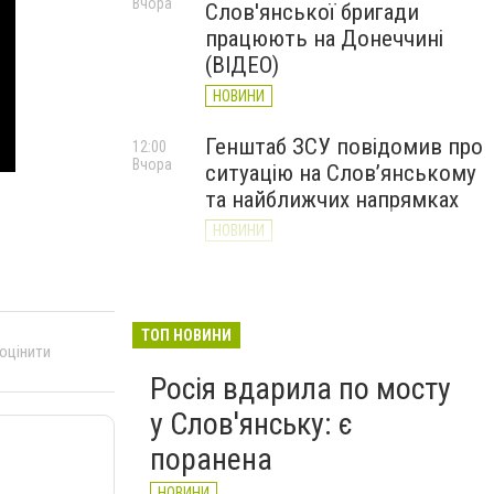
Вчора
Слов'янської бригади
працюють на Донеччині
(ВІДЕО)
НОВИНИ
Генштаб ЗСУ повідомив про
12:00
Вчора
ситуацію на Слов’янському
та найближчих напрямках
НОВИНИ
Слов’янськ обстріляли 13
11:18
Вчора
разів за добу. Хроніка
великої війни: 7 серпня
ТОП НОВИНИ
 оцінити
НОВИНИ
Росія вдарила по мосту
у Слов'янську: є
поранена
НОВИНИ