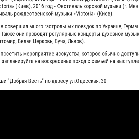
ictoria» (Киев), 2016 год - Фестиваль хоровой музыки (г. Ме
тиваль рождественской музыки «Victoria» (Киев).
в совершил много гастрольных поездок по Украине, Герман
. Также они проводят регулярные концерты духовной музык
томир, Белая Церковь, Буча, Львов).
 посетить мероприятие исскуства, которое обычно доступн
 запланируйте на воскресенье поход с семьей на выступле
кви "Добрая Весть" по адресу ул.Одесская, 30.