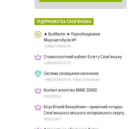
ПІДПРИЄМСТВА СЛОВ'ЯНСЬКА
★ BusMaster ★ Переобладнання
Мікроавтобусів №1
+380(67)599-04-04
Стоматологічний кабінет Естет у Слов'янську
+380(66)307-55-75
Система сповіщення населення
+380(67)340-49-59, +380(67)350-44-68
Контент агентство MAKE SENSE
0504262624
Бігун Віталій Валерійович - приватний нотаріус
Слов'янського міського нотаріального округу
Дон.обл.
0506555431