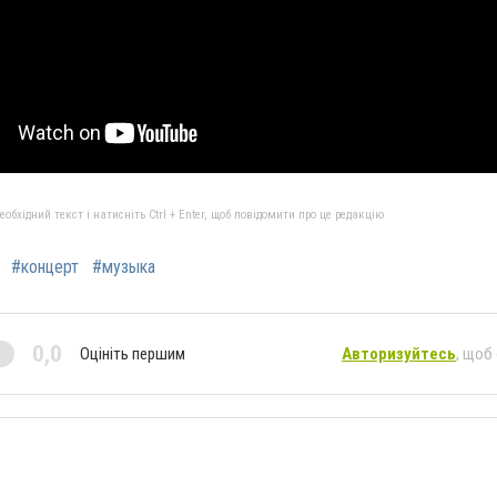
бхідний текст і натисніть Ctrl + Enter, щоб повідомити про це редакцію
#концерт
#музыка
0,0
Оцініть першим
Авторизуйтесь
, щоб