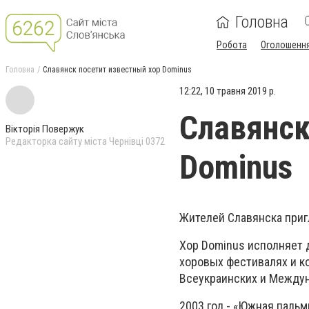
Головна
Робота
Оголошенн
Головна
Славянск посетит известный хор Dominus
12:22, 10 травня 2019 р.
Славянск
Вікторія Повержук
Редакторка сайту міста Чернівці 0372
Dominus
Жителей Славянска приг
Хор Dominus исполняет 
хоровых фестивалях и к
Всеукраинских и Междун
2003 год - «Южная пальм