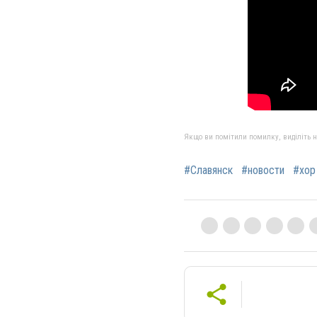
Якщо ви помітили помилку, виділіть нео
#Славянск
#новости
#хор