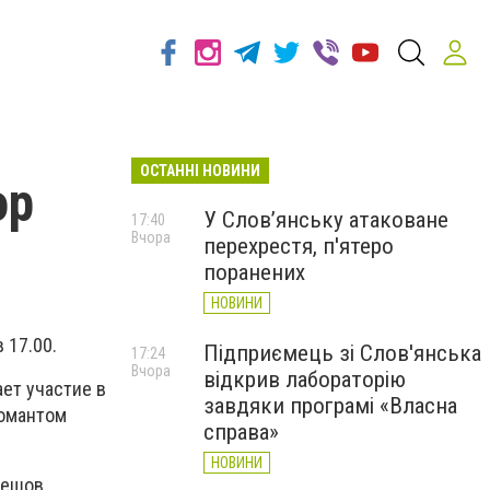
ОСТАННІ НОВИНИ
ор
У Слов’янську атаковане
17:40
Вчора
перехрестя, п'ятеро
поранених
НОВИНИ
 17.00.
Підприємець зі Слов'янська
17:24
Вчора
відкрив лабораторію
ет участие в
завдяки програмі «Власна
ломантом
справа»
НОВИНИ
решов,