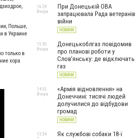
При Донецькій ОВА
ндзиздрое,
16:24
Вчора
запрацювала Рада ветеранів
війни
ии, Польше,
НОВИНИ
и в Украине
Донецькоблгаз повідомив
15:30
Вчора
про планові роботи у
о только в
Слов’янську: де відключать
ние хора
газ
НОВИНИ
«Армія відновлення» на
14:55
Вчора
Донеччині: тисячі людей
долучилися до відбудови
громад
НОВИНИ
Як службові собаки 18-ї
13:34