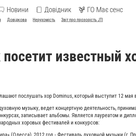
Новини
Довідник
ГО Має сенс
я
Довідкова
Нерухомість
Звіт про прозорість JTI
 посетит известный х
лашают послушать хор Dominus, который выступит 12 мая в
духовную музыку, ведет концертную деятельность, принима
онкурсах, записывает альбомы. Является лауреатом и дип
ародных хоровых фестивалей и конкурсов:
ира» (Одесса), 2012 год - Фестиваль духовной музыки (г. П