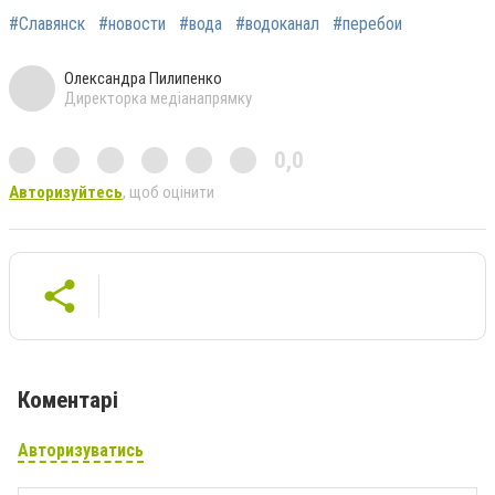
#Славянск
#новости
#вода
#водоканал
#перебои
Олександра Пилипенко
Директорка медіанапрямку
0,0
Авторизуйтесь
, щоб оцінити
Коментарі
Авторизуватись