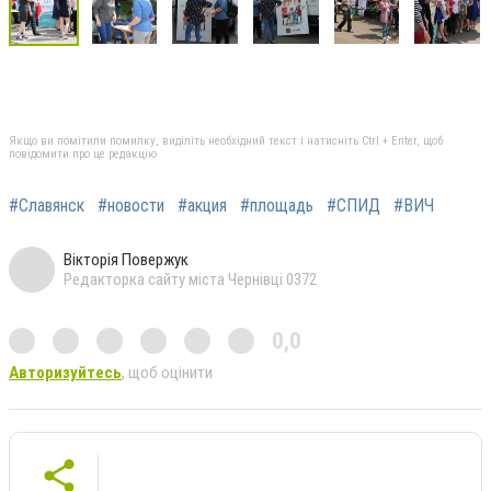
Якщо ви помітили помилку, виділіть необхідний текст і натисніть Ctrl + Enter, щоб
повідомити про це редакцію
#Славянск
#новости
#акция
#площадь
#СПИД
#ВИЧ
Вікторія Повержук
Редакторка сайту міста Чернівці 0372
0,0
Авторизуйтесь
, щоб оцінити