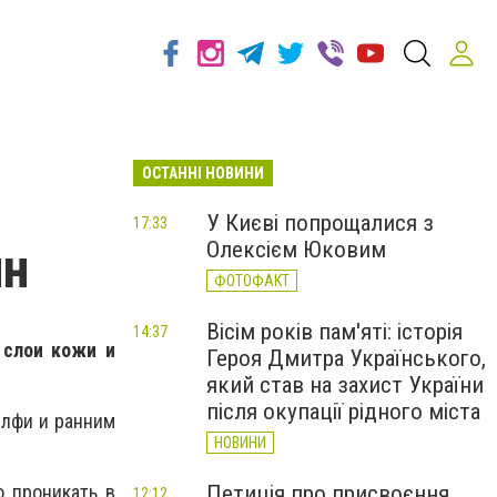
ОСТАННІ НОВИНИ
У Києві попрощалися з
17:33
Олексієм Юковим
ин
ФОТОФАКТ
Вісім років пам'яті: історія
14:37
 слои кожи и
Героя Дмитра Українського,
який став на захист України
після окупації рідного міста
елфи и ранним
НОВИНИ
Петиція про присвоєння
о проникать в
12:12