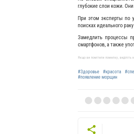
глубокие слои кожи. Они
При этом эксперты по 
поисках идеального раку
Замедлить процессы п
смартфонов, а также упо
Якщо ви помітили помилку, виділіть нео
#Здоровье
#красота
#сп
#появление морщин