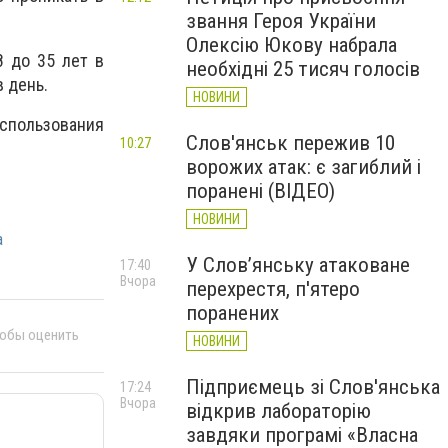
звання Героя України
Олексію Юкову набрала
8 до 35 лет в
необхідні 25 тисяч голосів
 день.
НОВИНИ
спользования
Слов'янськ пережив 10
10:27
ворожих атак: є загиблий і
поранені (ВІДЕО)
НОВИНИ
а
У Слов’янську атаковане
17:40
Вчора
перехрестя, п'ятеро
поранених
тобы оценить
НОВИНИ
Підприємець зі Слов'янська
17:24
Вчора
відкрив лабораторію
завдяки програмі «Власна