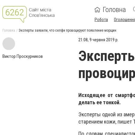
Головна
Робота
Оголошенн
Головна
Эксперты заявили, что селфи провоцируют появление морщин
21:08, 9 червня 2019 р.
Эксперты
Виктор Проскурников
провоци
Исходящее от смартфон
делать ее тонкой.
Эксперты одной из амер
старением кожи, пишет T
По словам специалисто