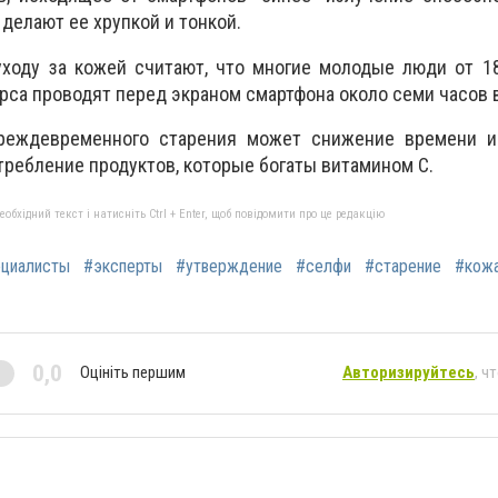
 делают ее хрупкой и тонкой.
уходу за кожей считают, что многие молодые люди от 1
рса проводят перед экраном смартфона около семи часов в
реждевременного старения может снижение времени и
требление продуктов, которые богаты витамином С.
бхідний текст і натисніть Ctrl + Enter, щоб повідомити про це редакцію
ециалисты
#эксперты
#утверждение
#селфи
#старение
#кож
0,0
Оцініть першим
Авторизируйтесь
, ч