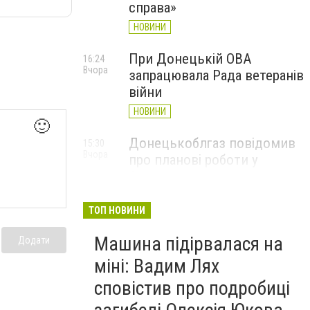
справа»
НОВИНИ
При Донецькій ОВА
16:24
Вчора
запрацювала Рада ветеранів
війни
НОВИНИ
🙂
Донецькоблгаз повідомив
15:30
Вчора
про планові роботи у
Слов’янську: де відключать
газ
ТОП НОВИНИ
НОВИНИ
Машина підірвалася на
Додати
міні: Вадим Лях
сповістив про подробиці