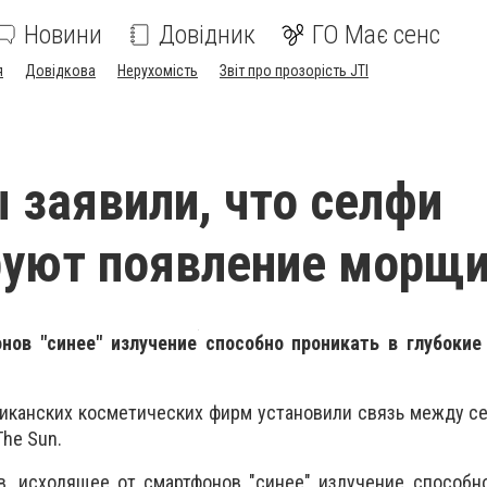
Новини
Довідник
ГО Має сенс
я
Довідкова
Нерухомість
Звіт про прозорість JTI
 заявили, что селфи
руют появление морщ
ов "синее" излучение способно проникать в глубокие
иканских косметических фирм установили связь между с
he Sun.
в, исходящее от смартфонов "синее" излучение способн