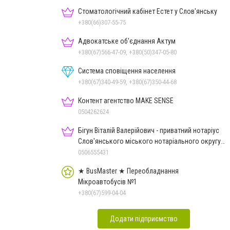
Стоматологічний кабінет Естет у Слов'янську
+380(66)307-55-75
Адвокатське об'єднання Актум
+380(67)566-47-09, +380(50)347-05-80
Система сповіщення населення
+380(67)340-49-59, +380(67)350-44-68
Контент агентство MAKE SENSE
0504262624
Бігун Віталій Валерійович - приватний нотаріус
Слов'янського міського нотаріального округу
Дон.обл.
0506555431
★ BusMaster ★ Переобладнання
Мікроавтобусів №1
+380(67)599-04-04
Додати підприємство