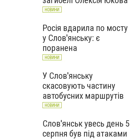
загибелі Олексія Юкова
НОВИНИ
Росія вдарила по мосту
у Слов'янську: є
поранена
НОВИНИ
У Слов'янську
скасовують частину
автобусних маршрутів
НОВИНИ
Слов'янськ увесь день 5
серпня був під атаками