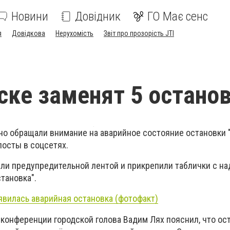
Новини
Довідник
ГО Має сенс
я
Довідкова
Нерухомість
Звіт про прозорість JTI
ске заменят 5 остано
но обращали внимание на аварийное состояние остановки 
посты в соцсетях.
сли предупредительной лентой и прикрепили таблички с н
становка
".
явилась аварийная остановка (фотофакт)
-конференции городской голова Вадим Лях пояснил, что ос