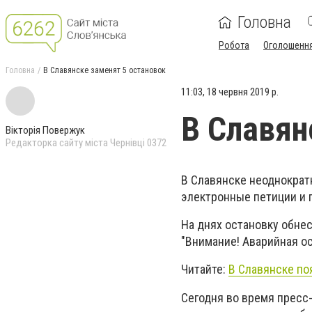
Головна
Робота
Оголошенн
Головна
В Славянске заменят 5 остановок
11:03, 18 червня 2019 р.
В Славян
Вікторія Повержук
Редакторка сайту міста Чернівці 0372
В Славянске неоднократ
электронные петиции и 
На днях остановку обне
"
Внимание! Аварийная о
Читайте:
В Славянске по
Сегодня во время пресс