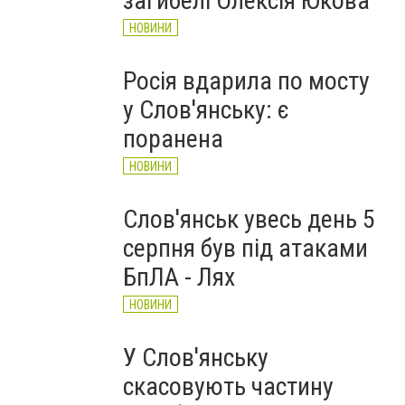
загибелі Олексія Юкова
НОВИНИ
Росія вдарила по мосту
у Слов'янську: є
поранена
НОВИНИ
Слов'янськ увесь день 5
серпня був під атаками
БпЛА - Лях
НОВИНИ
У Слов'янську
скасовують частину