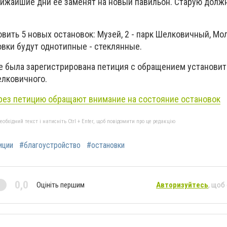
ближайшие дни её заменят на новый павильон. Старую долж
вить 5 новых остановок: Музей, 2 - парк Шелковичный, Мо
овки будут однотипные - стеклянные.
же была зарегистрирована петиция с обращением установи
елковичного.
рез петицию обращают внимание на состояние остановок
бхідний текст і натисніть Ctrl + Enter, щоб повідомити про це редакцію
иции
#благоустройство
#остановки
0,0
Оцініть першим
Авторизуйтесь
, щоб