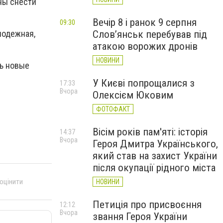
ны снести
Вечір 8 і ранок 9 серпня
09:30
лодежная,
Слов’янськ перебував під
атакою ворожих дронів
НОВИНИ
ть новые
У Києві попрощалися з
17:33
Вчора
Олексієм Юковим
ФОТОФАКТ
Вісім років пам'яті: історія
14:37
Вчора
Героя Дмитра Українського,
який став на захист України
після окупації рідного міста
 оцінити
НОВИНИ
Петиція про присвоєння
12:12
Вчора
звання Героя України