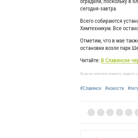
оградили, поскольку в 
сегодня-завтра.
Всего собираются устано
Химтехникум. Все остан
Отметим, что в мае так
остановки возле парк Ш
Читайте:
В Славянске че
Якщо ви помітили помилку, виділіть нео
#Славянск
#новости
#пет