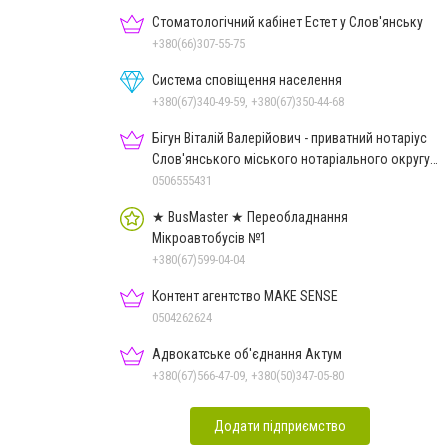
Стоматологічний кабінет Естет у Слов'янську
+380(66)307-55-75
Система сповіщення населення
+380(67)340-49-59, +380(67)350-44-68
Бігун Віталій Валерійович - приватний нотаріус
Слов'янського міського нотаріального округу
Дон.обл.
0506555431
★ BusMaster ★ Переобладнання
Мікроавтобусів №1
+380(67)599-04-04
Контент агентство MAKE SENSE
0504262624
Адвокатське об'єднання Актум
+380(67)566-47-09, +380(50)347-05-80
Додати підприємство