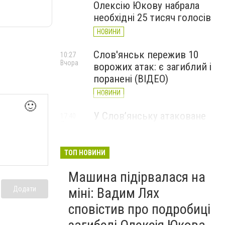
Олексію Юкову набрала
необхідні 25 тисяч голосів
НОВИНИ
Слов'янськ пережив 10
10:27
Вчора
ворожих атак: є загиблий і
поранені (ВІДЕО)
НОВИНИ
🙂
У Слов’янську атаковане
17:40
7 серпня
перехрестя, п'ятеро
поранених
ТОП НОВИНИ
НОВИНИ
Машина підірвалася на
міні: Вадим Лях
Додати
сповістив про подробиці