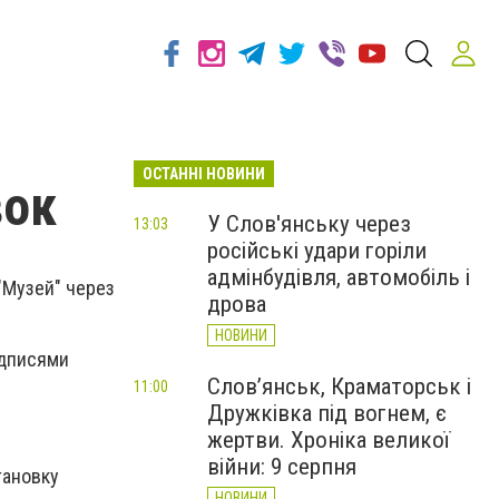
ОСТАННІ НОВИНИ
вок
У Слов'янську через
13:03
російські удари горіли
адмінбудівля, автомобіль і
"Музей" через
дрова
НОВИНИ
адписями
Слов’янськ, Краматорськ і
11:00
Дружківка під вогнем, є
жертви. Хроніка великої
війни: 9 серпня
тановку
НОВИНИ