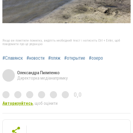
Якщо ви помітили помилку, виділіть необхідний текст і натисніть Ctrl + Enter, щоб
повідомити про це редакцію
#Славянск
#новости
#пляж
#открытие
#озеро
Олександра Пилипенко
Директорка медіанапрямку
0,0
Авторизуйтесь
, щоб оцінити