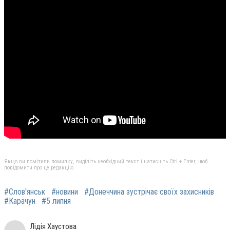
Якщо ви помітили помилку, виділіть необхідний текст і натисніть Ctrl + Enter, щоб
повідомити про це редакцію
#Слов'янськ
#новини
#Донеччина зустрічає своїх захисників
#Карачун
#5 липня
Лідія Хаустова