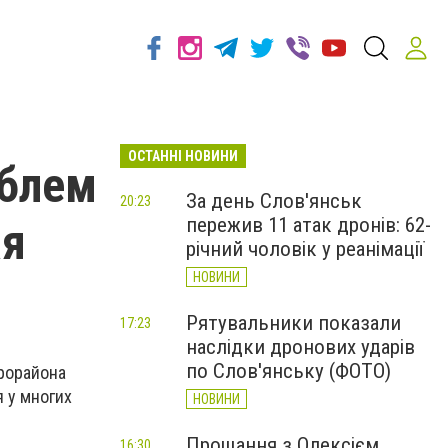
ОСТАННІ НОВИНИ
облем
За день Слов'янськ
20:23
пережив 11 атак дронів: 62-
ая
річний чоловік у реанімації
НОВИНИ
Рятувальники показали
17:23
наслідки дронових ударів
по Слов'янську (ФОТО)
рорайона
 у многих
НОВИНИ
Прощання з Олексієм
16:30