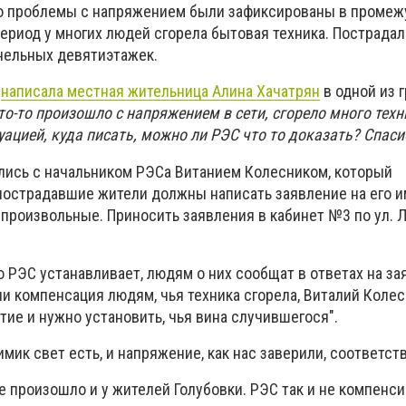
то проблемы с напряжением были зафиксированы в промеж
 период у многих людей сгорела бытовая техника. Пострадали
анельных девятиэтажек.
е
написала местная жительница Алина Хачатрян
в одной из 
то-то произошло с напряжением в сети, сгорело много техн
уацией, куда писать, можно ли РЭС что то доказать? Спаси
ались с начальником РЭСа Витанием Колесником, который
пострадавшие жители должны написать заявление на его им
произвольные. Приносить заявления в кабинет №3 по ул. Л
РЭС устанавливает, людям о них сообщат в ответах на за
и компенсация людям, чья техника сгорела, Виталий Колес
тие и нужно установить, чья вина случившегося".
мик свет есть, и напряжение, как нас заверили, соответств
е произошло и у жителей Голубовки. РЭС так и не компенс