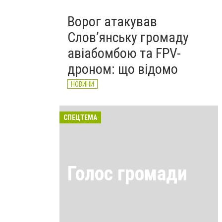
Ворог атакував
Слов’янську громаду
авіабомбою та FPV-
дроном: що відомо
НОВИНИ
СПЕЦТЕМА
Голос громади