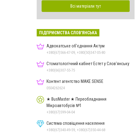
Всі матеріали тут
ПІДПРИЄМСТВА СЛОВ'ЯНСЬКА
Адвокатське об'єднання Актум
+380(67)566-47-09, +380(50)347-05-80
Стоматологічний кабінет Естет у Слов'янську
+380(66)307-55-75
Контент агентство MAKE SENSE
0504262624
★ BusMaster ★ Переобладнання
Мікроавтобусів №1
+380(67)599-04-04
Система сповіщення населення
+380(67)340-49-59, +380(67)350-44-68