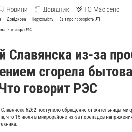
Новини
Довідник
ГО Має сенс
я
Довідкова
Нерухомість
Звіт про прозорість JTI
ика. Что говорит РЭС
й Славянска из-за пр
ением сгорела бытов
 Что говорит РЭС
а Славянска 6262 поступило обращение от жительницы мик
ла, что 15 июля в микрорайоне из-за перепадов напряжения
техника.