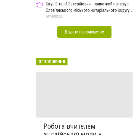
Бігун Віталій Валерійович - приватний нотаріус
Слов'янського міського нотаріального округу
Дон.обл.
0506555431
Додати підприємство
ОГОЛОШЕННЯ
Робота вчителем
англійської мови у