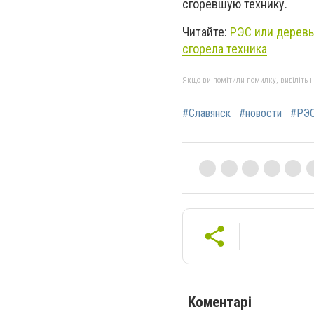
сгоревшую технику.
Читайте:
РЭС или деревья
сгорела техника
Якщо ви помітили помилку, виділіть нео
#Славянск
#новости
#РЭ
Коментарі