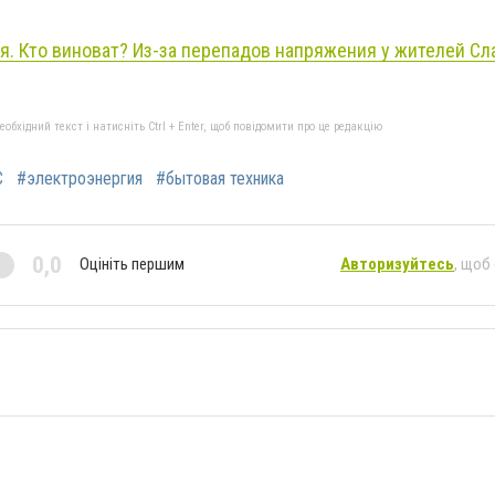
. Кто виноват? Из-за перепадов напряжения у жителей Сл
бхідний текст і натисніть Ctrl + Enter, щоб повідомити про це редакцію
С
#электроэнергия
#бытовая техника
0,0
Оцініть першим
Авторизуйтесь
, щоб