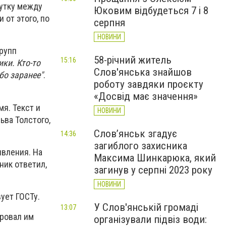
утку между
Юковим відбудеться 7 і 8
 от этого, по
серпня
НОВИНИ
групп
58-річний житель
15:16
ики. Кто-то
Слов'янська знайшов
бо заранее"
.
роботу завдяки проєкту
«Досвід має значення»
я. Текст и
НОВИНИ
ьва Толстого,
Слов’янськ згадує
14:36
загиблого захисника
явления. На
Максима Шинкарюка, який
ник ответил,
загинув у серпні 2023 року
НОВИНИ
ует ГОСТу.
У Слов'янській громаді
13:07
ировал им
організували підвіз води: