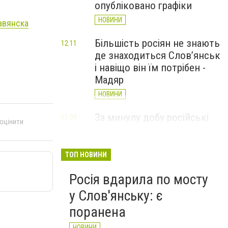
опубліковано графіки
НОВИНИ
авянска
Більшість росіян не знають
12:11
де знаходиться Слов’янськ
і навіщо він їм потрібен -
Мадяр
НОВИНИ
За минулу добу російські
11:09
 оцінити
війська 13 разів атакували
Слов'янськ. Хроніка
великої війни: 6 серпня
ТОП НОВИНИ
НОВИНИ
Росія вдарила по мосту
у Слов'янську: є
поранена
НОВИНИ