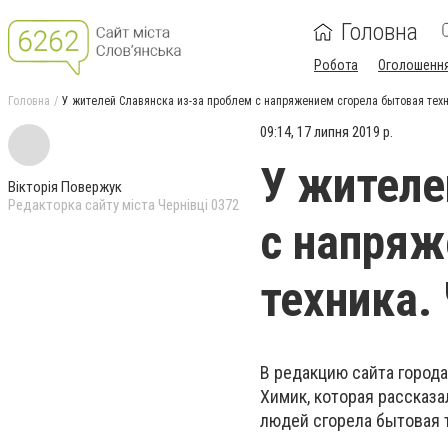
Головна
Робота
Оголошенн
Головна
У жителей Славянска из-за проблем с напряжением сгорела бытовая техн
09:14, 17 липня 2019 р.
У жителе
Вікторія Повержук
Редакторка сайту міста Чернівці 0372
с напряж
техника.
В редакцию сайта город
Химик, которая рассказа
людей сгорела бытовая 