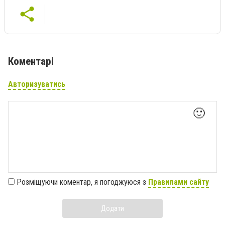
Коментарі
Авторизуватись
🙂
Розміщуючи коментар, я погоджуюся з
Правилами сайту
Додати