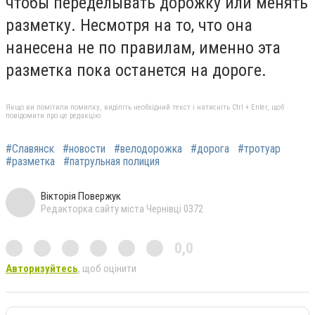
чтобы переделывать дорожку или менять
разметку. Несмотря на то, что она
нанесена не по правилам, именно эта
разметка пока останется на дороге.
Якщо ви помітили помилку, виділіть необхідний текст і натисніть Ctrl + Enter, щоб
повідомити про це редакцію
#Славянск
#новости
#велодорожка
#дорога
#тротуар
#разметка
#патрульная полиция
Вікторія Повержук
Редакторка сайту міста Чернівці 0372
0,0
Авторизуйтесь
, щоб оцінити