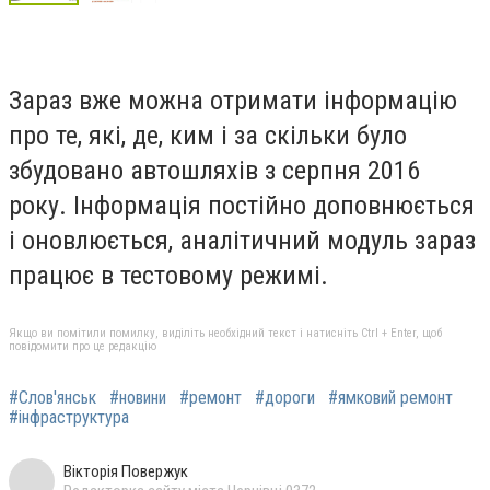
Зараз вже можна отримати інформацію
про те, які, де, ким і за скільки було
збудовано автошляхів з серпня 2016
року. Інформація постійно доповнюється
і оновлюється, аналітичний модуль зараз
працює в тестовому режимі.
Якщо ви помітили помилку, виділіть необхідний текст і натисніть Ctrl + Enter, щоб
повідомити про це редакцію
#Слов'янськ
#новини
#ремонт
#дороги
#ямковий ремонт
#інфраструктура
Вікторія Повержук