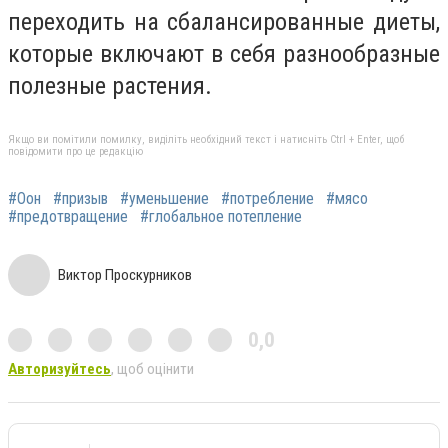
переходить на сбалансированные диеты,
которые включают в себя разнообразные
полезные растения.
Якщо ви помітили помилку, виділіть необхідний текст і натисніть Ctrl + Enter, щоб
повідомити про це редакцію
#Оон
#призыв
#уменьшение
#потребление
#мясо
#предотвращение
#глобальное потепление
Виктор Проскурников
0,0
Авторизуйтесь
, щоб оцінити